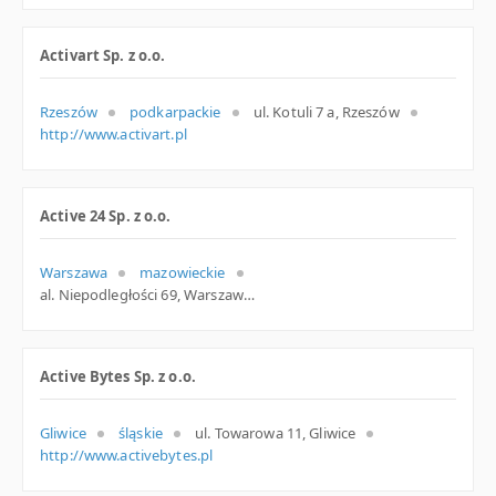
Activart Sp. z o.o.
Rzeszów
podkarpackie
ul. Kotuli 7 a, Rzeszów
http://www.activart.pl
Active 24 Sp. z o.o.
Warszawa
mazowieckie
al. Niepodległości 69, Warszawa
Active Bytes Sp. z o.o.
Gliwice
śląskie
ul. Towarowa 11, Gliwice
http://www.activebytes.pl