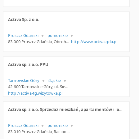
Activa Sp. z o.o.
Pruszcz Gdański
pomorskie
83-000 Pruszcz Gdański, Obrońców Wybrzeża 2 B, woj. Pomorskie, pow. Gdański, gm. Pruszcz Gdański
http://www.activa.gda.pl
Activa sp. z o.o. PPU
Tarnowskie Góry
śląskie
42-600 Tarnowskie Góry, ul. Siewierska 65, śląskie
http://activa-tg.wizytowka.pl
Activa sp. z o.o. Sprzedaż mieszkań, apartamentów i lokali usługowych
Pruszcz Gdański
pomorskie
83-010 Pruszcz Gdański, Raciborskiego 10, pomorskie