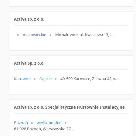
Activa sp. z o.o.
mazowieckie
Michałowice, ul. Kwiatowa 13, mazowieckie
Activa Sp. z o.o.
Katowice
śląskie
40-599 Katowice, Żeliwna 43, woj. Śląskie, pow. Katowice, gm. Katowice
Activa sp. z o.o. Specjalistyczne Hurtownie Instalacyjne
Poznań
wielkopolskie
61-028 Poznań, Warszawska 37a, wielkopolskie