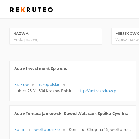
NAZWA
MIEJSCOW
Activ Investment Sp.z o.o.
Kraków
małopolskie
Lubicz 25 31-504 Kraków Polska
http://activ.krakow.pl
Activ Tomasz Jankowski Dawid Walaszek Spółka Cywilna
Konin
wielkopolskie
Konin, ul. Chopina 15, wielkopolskie