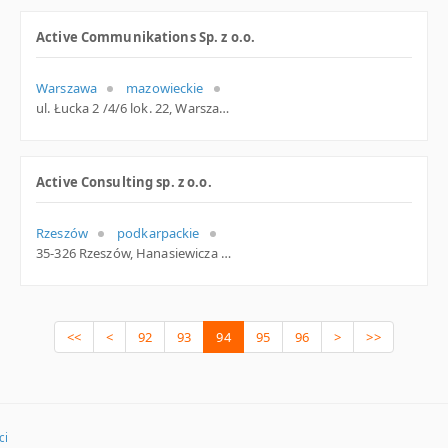
Active Communikations Sp. z o.o.
Warszawa
mazowieckie
ul. Łucka 2 /4/6 lok. 22, Warszawa
Active Consulting sp. z o.o.
Rzeszów
podkarpackie
35-326 Rzeszów, Hanasiewicza 19, podkarpackie
<<
<
92
93
94
95
96
>
>>
ci