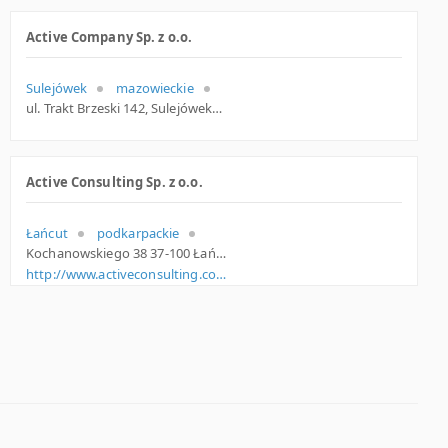
Active Company Sp. z o.o.
Sulejówek
mazowieckie
ul. Trakt Brzeski 142, Sulejówek
Active Consulting Sp. z o.o.
Łańcut
podkarpackie
Kochanowskiego 38 37-100 Łańcut Polska
http://www.activeconsulting.com.pl