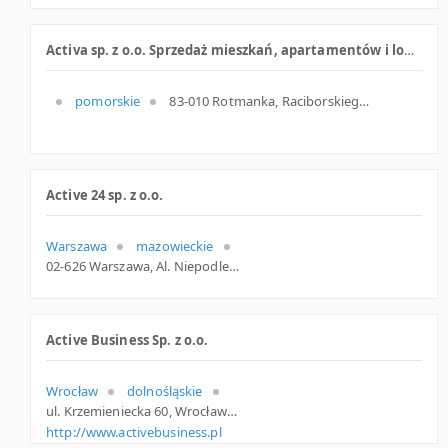
Activa sp. z o.o. Sprzedaż mieszkań, apartamentów i lokali usługowych
pomorskie
83-010 Rotmanka, Raciborskiego 10, pomorskie
Active 24 sp. z o.o.
Warszawa
mazowieckie
02-626 Warszawa, Al. Niepodległości 69, mazowieckie
Active Business Sp. z o.o.
Wrocław
dolnośląskie
ul. Krzemieniecka 60, Wrocław
http://www.activebusiness.pl