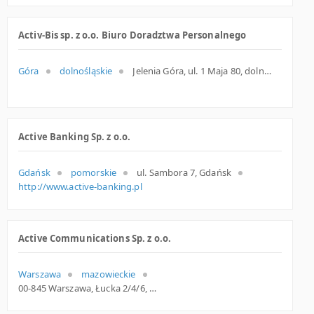
Activ-Bis sp. z o.o. Biuro Doradztwa Personalnego
Góra
dolnośląskie
Jelenia Góra, ul. 1 Maja 80, dolnośląskie
Active Banking Sp. z o.o.
Gdańsk
pomorskie
ul. Sambora 7, Gdańsk
http://www.active-banking.pl
Active Communications Sp. z o.o.
Warszawa
mazowieckie
00-845 Warszawa, Łucka 2/4/6, woj. Mazowieckie, pow. Warszawa, gm. Warszawa