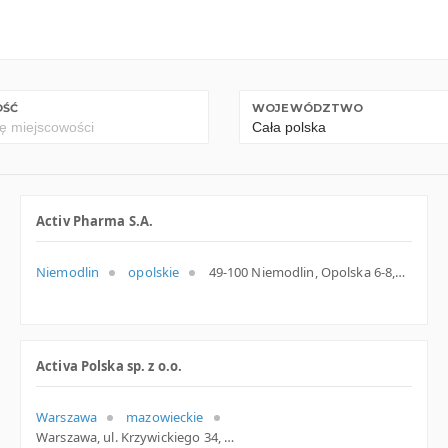
OŚĆ
WOJEWÓDZTWO
Activ Pharma S.A.
Niemodlin
opolskie
49-100 Niemodlin, Opolska 6-8, woj. Opolskie, pow. Opolski, gm. Niemodlin
Activa Polska sp. z o.o.
Warszawa
mazowieckie
Warszawa, ul. Krzywickiego 34, mazowieckie