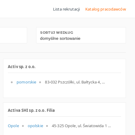
Lista rekrutacji
Katalog pracodawców
SORTUJ WEDŁUG
Activ sp. z o.o.
pomorskie
83-032 Pszczółki, ul. Bałtycka 4, pomorskie
Activa SHI sp. z o.o. Filia
Opole
opolskie
45-325 Opole, ul. Światowida 1 a, opolskie