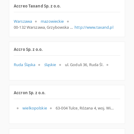
Accreo Taxand Sp. z o.o.
Warszawa
mazowieckie
00-132 Warszawa, Grzybowska 5a, woj. Mazowieckie, pow. Warszawa, gm. Warszawa
http://www.taxand.pl
Accro Sp. z o.o.
Ruda Śląska
śląskie
ul. Goduli 36, Ruda Śl.
Accron Sp. z o.o.
wielkopolskie
63-004 Tulce, Różana 4, woj. Wielkopolskie, pow. Poznański, gm. Kleszczewo