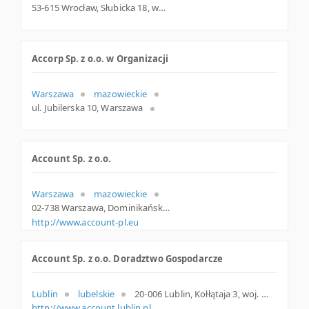
53-615 Wrocław, Słubicka 18, woj. Dolnośląskie, pow. Wrocław, gm. Wrocław
Accorp Sp. z o.o. w Organizacji
Warszawa
mazowieckie
ul. Jubilerska 10, Warszawa
Account Sp. z o.o.
Warszawa
mazowieckie
02-738 Warszawa, Dominikańska 9 lok. 138, woj. Mazowieckie, pow. Warszawa, gm. Warszawa
http://www.account-pl.eu
Account Sp. z o.o. Doradztwo Gospodarcze
Lublin
lubelskie
20-006 Lublin, Kołłątaja 3, woj. Lubelskie, pow. Lublin, gm. Lublin
http://www.account.lublin.pl