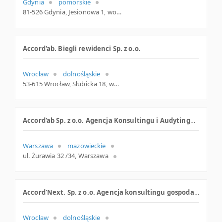
Gdynia
pomorskie
81-526 Gdynia, Jesionowa 1, woj. Pomorskie, pow. Gdynia, gm. Gdynia
Accord'ab. Biegli rewidenci Sp. z o.o.
Wrocław
dolnośląskie
53-615 Wrocław, Słubicka 18, woj. Dolnośląskie, pow. Wrocław, gm. Wrocław
Accord'ab Sp. z o.o. Agencja Konsultingu i Audytingu Gospodarczego
Warszawa
mazowieckie
ul. Żurawia 32 /34, Warszawa
Accord'Next. Sp. z o.o. Agencja konsultingu gospodarczego
Wrocław
dolnośląskie