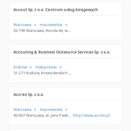
Accout Sp. z o.o. Centrum usług księgowych
Warszawa
mazowieckie
02-796 Warszawa, Rosoła 44, woj. Mazowieckie, pow. Warszawa, gm. Warszawa
Accouting & Business Outsource Services Sp. z o.o.
Kraków
małopolskie
31-271 Kraków, Krowoderskich Zuchów 15B, woj. Małopolskie, pow. Kraków, gm. Kraków
Accreo Sp. z o.o.
Warszawa
mazowieckie
00-867 Warszawa, al. Jana Pawła II 29, woj. Mazowieckie, pow. Warszawa, gm. Warszawa
http://www.accreo.pl