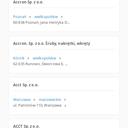
Accron Sp. z o.o.
Poznań
wielkopolskie
60-838 Poznań, Jana Henryka Dąbrowskiego 7, woj. Wielkopolskie, pow. Poznań, gm. Poznań
Accron. Sp. z o.o. Śruby, nakrętki, wkręty
Kórnik
wielkopolskie
62-035 Runowo, Dworcowa 6, woj. Wielkopolskie, pow. Poznański, gm. Kórnik
Acct Sp. z o.o.
Warszawa
mazowieckie
ul. Patriotów 110, Warszawa
ACCT Sp. z o.o.