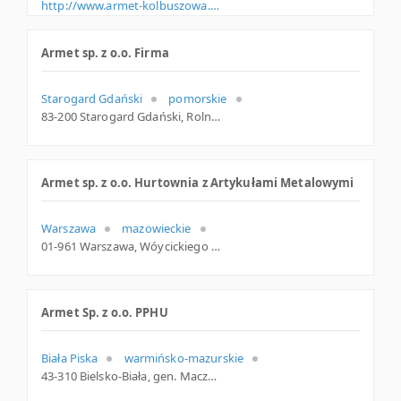
http://www.armet-kolbuszowa.com.pl
Armet sp. z o.o. Firma
Starogard Gdański
pomorskie
83-200 Starogard Gdański, Rolna 12, pomorskie
Armet sp. z o.o. Hurtownia z Artykułami Metalowymi
Warszawa
mazowieckie
01-961 Warszawa, Wóycickiego 1/3, mazowieckie
Armet Sp. z o.o. PPHU
Biała Piska
warmińsko-mazurskie
43-310 Bielsko-Biała, gen. Maczka 9, woj. Śląskie, pow. Bielsko-Biała, gm. Bielsko-Biała