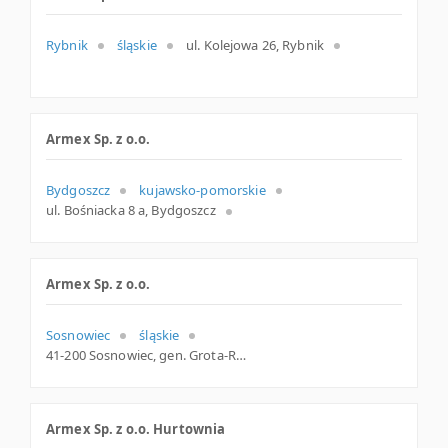
Rybnik
śląskie
ul. Kolejowa 26, Rybnik
Armex Sp. z o.o.
Bydgoszcz
kujawsko-pomorskie
ul. Bośniacka 8 a, Bydgoszcz
Armex Sp. z o.o.
Sosnowiec
śląskie
41-200 Sosnowiec, gen. Grota-Roweckiego 187, woj. Śląskie, pow. Sosnowiec, gm. Sosnowiec
Armex Sp. z o.o. Hurtownia