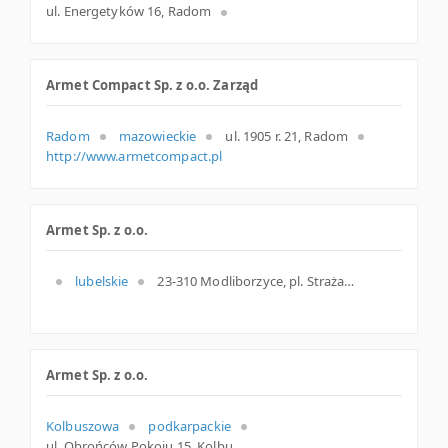
ul. Energetyków 16, Radom
Armet Compact Sp. z o.o. Zarząd
Radom
mazowieckie
ul. 1905 r. 21, Radom
http://www.armetcompact.pl
Armet Sp. z o.o.
lubelskie
23-310 Modliborzyce, pl. Strażacki 4, woj. Lubelskie, pow. Janowski, gm. Modliborzyce
Armet Sp. z o.o.
Kolbuszowa
podkarpackie
ul. Obrońców Pokoju 15, Kolbuszowa