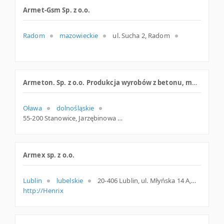
Armet-Gsm Sp. z o.o.
Radom
mazowieckie
ul. Sucha 2, Radom
Armeton. Sp. z o.o. Produkcja wyrobów z betonu, metalu i plastiku
Oława
dolnośląskie
55-200 Stanowice, Jarzębinowa 4, woj. Dolnośląskie, pow. Oławski, gm. Oława
Armex sp. z o.o.
Lublin
lubelskie
20-406 Lublin, ul. Młyńska 14 A, lubelskie
http://Henrix