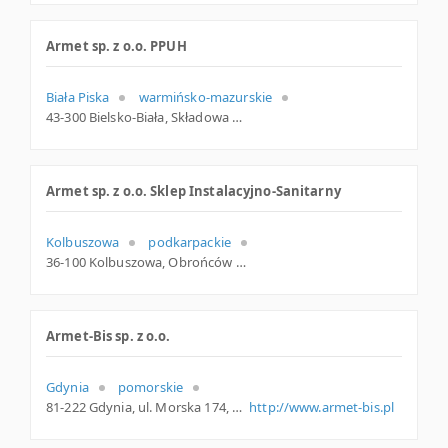
Armet sp. z o.o. PPUH
Biała Piska
warmińsko-mazurskie
43-300 Bielsko-Biała, Składowa 4, śląskie
Armet sp. z o.o. Sklep Instalacyjno-Sanitarny
Kolbuszowa
podkarpackie
36-100 Kolbuszowa, Obrońców Pokoju 15, podkarpackie
Armet-Bis sp. z o.o.
Gdynia
pomorskie
81-222 Gdynia, ul. Morska 174, pomorskie
http://www.armet-bis.pl