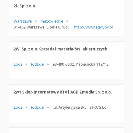
2U Sp. z o.o.
Warszawa
mazowieckie
01-402 Warszawa, Ciołka 8, woj. Mazowieckie, pow. Warszawa, gm. Warszawa
http://www.agdyby.pl
2W. Sp. z o.o. Sprzedaż materiałów lakierniczych
Łódź
łódzkie
93-490 Łódź, Pabianicka 119/131, woj. Łódzkie, pow. Łódź, gm. Łódź
2w1 Sklep Internetowy RTV i AGD Zmedia Sp. z o.o.
Łódź
łódzkie
ul. Artyleryjska 3/5, 91-072 Łódź, m. Łódź, łódzkie