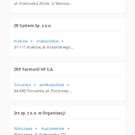
ul. Francuska 20 lok. 3, Warszawa
2R System Sp. z o.o.
Kraków
małopolskie
31-111 Kraków, al. Krasińskiego 1, woj. Małopolskie, pow. Kraków, gm. Kraków
2RP Farmutil HF S.A.
Trzcianka
wielkopolskie
64-980 Trzcianka, pl. Pocztowy 12, woj. Wielkopolskie, pow. Czarnkowsko-trzcianecki, gm. Trzcianka
2rs sp. z o.o. w Organizacji
Warszawa
mazowieckie
Warszawa, al. Krakowska 271, mazowieckie