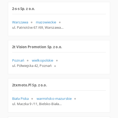
2-s-s Sp. z o.o.
Warszawa
mazowieckie
ul. Patriotów 67 /69, Warszawa
2t Vision Promotion Sp. z o.o.
Poznań
wielkopolskie
ul. Półwiejska 42, Poznań
2txmoto.Pl Sp. z o.o.
Biała Piska
warmińsko-mazurskie
ul. Maczka 9 /11, Bielsko-Biała