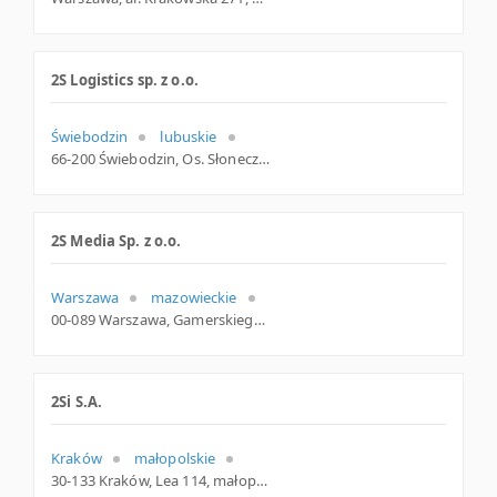
2S Logistics sp. z o.o.
Świebodzin
lubuskie
66-200 Świebodzin, Os. Słoneczne 23 B, lubuskie
2S Media Sp. z o.o.
Warszawa
mazowieckie
00-089 Warszawa, Gamerskiego 3/16a, woj. Mazowieckie, pow. Warszawa, gm. Warszawa
2Si S.A.
Kraków
małopolskie
30-133 Kraków, Lea 114, małopolskie