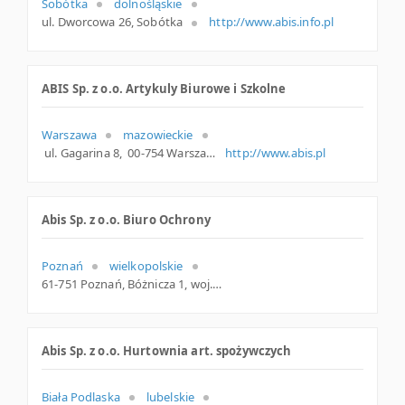
Sobótka
dolnośląskie
ul. Dworcowa 26, Sobótka
http://www.abis.info.pl
ABIS Sp. z o.o. Artykuly Biurowe i Szkolne
Warszawa
mazowieckie
ul. Gagarina 8, 00-754 Warszawa, m. Warszawa, mazowieckie
http://www.abis.pl
Abis Sp. z o.o. Biuro Ochrony
Poznań
wielkopolskie
61-751 Poznań, Bóżnicza 1, woj. Wielkopolskie, pow. Poznań, gm. Poznań
Abis Sp. z o.o. Hurtownia art. spożywczych
Biała Podlaska
lubelskie