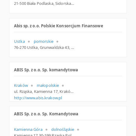
21-500 Biała Podlaska, Sidorska 42, woj. Lubelskie, pow. Biała Podlaska, gm. Biała Podlaska
Abis sp. z o.o. Polskie Konsorcjum Finansowe
Ustka
pomorskie
76-270 Ustka, Grunwaldzka 43, pomorskie
ABIS Sp. z o.o. Sp. komandytowa
Kraków
małopolskie
ul. Rząska, Kamienna 17, Kraków
http://www.abis.krakow.pl
ABIS Sp. z o.o. Sp. Komandytowa
Kamienna Góra
dolnośląskie
Kamienna 17 30-199 Rząska Polska