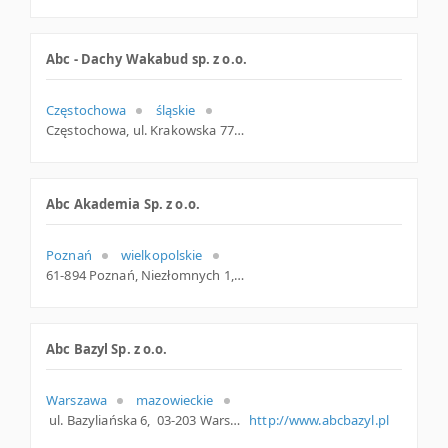
Abc - Dachy Wakabud sp. z o.o.
Częstochowa
śląskie
Częstochowa, ul. Krakowska 77 /79, śląskie
Abc Akademia Sp. z o.o.
Poznań
wielkopolskie
61-894 Poznań, Niezłomnych 1, woj. Wielkopolskie, pow. Poznań, gm. Poznań
Abc Bazyl Sp. z o.o.
Warszawa
mazowieckie
ul. Bazyliańska 6, 03-203 Warszawa, m. Warszawa, mazowieckie
http://www.abcbazyl.pl