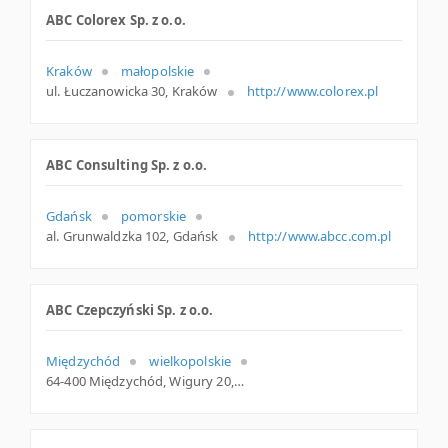
ABC Colorex Sp. z o.o.
Kraków
małopolskie
ul. Łuczanowicka 30, Kraków
http://www.colorex.pl
ABC Consulting Sp. z o.o.
Gdańsk
pomorskie
al. Grunwaldzka 102, Gdańsk
http://www.abcc.com.pl
ABC Czepczyński Sp. z o.o.
Międzychód
wielkopolskie
64-400 Międzychód, Wigury 20, woj. Wielkopolskie, pow. Międzychodzki, gm. Międzychód