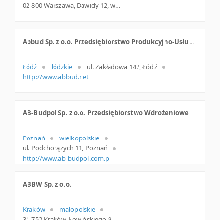
02-800 Warszawa, Dawidy 12, woj. Mazowieckie, pow. Warszawa, gm. Warszawa
Abbud Sp. z o.o. Przedsiębiorstwo Produkcyjno-Usługowo-Handlowe
Łódź
łódzkie
ul. Zakładowa 147, Łódź
http://www.abbud.net
AB-Budpol Sp. z o.o. Przedsiębiorstwo Wdrożeniowe
Poznań
wielkopolskie
ul. Podchorążych 11, Poznań
http://www.ab-budpol.com.pl
ABBW Sp. z o.o.
Kraków
małopolskie
31-752 Kraków, Łowińskiego 9, woj. Małopolskie, pow. Kraków, gm. Kraków