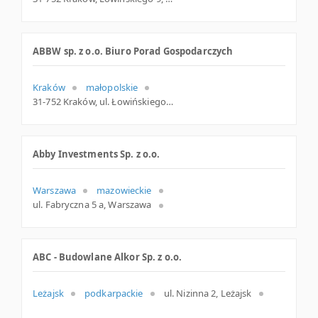
ABBW sp. z o.o. Biuro Porad Gospodarczych
Kraków
małopolskie
31-752 Kraków, ul. Łowińskiego 9, małopolskie
Abby Investments Sp. z o.o.
Warszawa
mazowieckie
ul. Fabryczna 5 a, Warszawa
ABC - Budowlane Alkor Sp. z o.o.
Leżajsk
podkarpackie
ul. Nizinna 2, Leżajsk