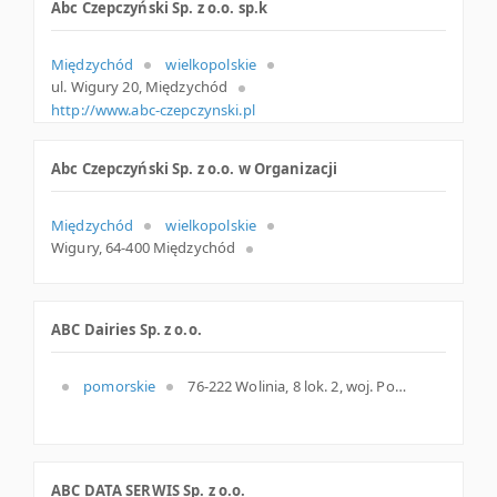
Abc Czepczyński Sp. z o.o. sp.k
Międzychód
wielkopolskie
ul. Wigury 20, Międzychód
http://www.abc-czepczynski.pl
Abc Czepczyński Sp. z o.o. w Organizacji
Międzychód
wielkopolskie
Wigury, 64-400 Międzychód
ABC Dairies Sp. z o.o.
pomorskie
76-222 Wolinia, 8 lok. 2, woj. Pomorskie, pow. Słupski, gm. Główczyce
ABC DATA SERWIS Sp. z o.o.