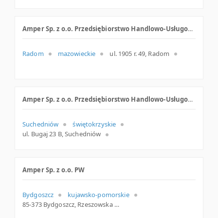
Amper Sp. z o.o. Przedsiębiorstwo Handlowo-Usługowe Partner AGD-RTV
Radom
mazowieckie
ul. 1905 r. 49, Radom
Amper Sp. z o.o. Przedsiębiorstwo Handlowo-Usługowe Partner AGD-RTV
Suchedniów
świętokrzyskie
ul. Bugaj 23 B, Suchedniów
Amper Sp. z o.o. PW
Bydgoszcz
kujawsko-pomorskie
85-373 Bydgoszcz, Rzeszowska 7, woj. Kujawsko-pomorskie, pow. Bydgoszcz, gm. Bydgoszcz