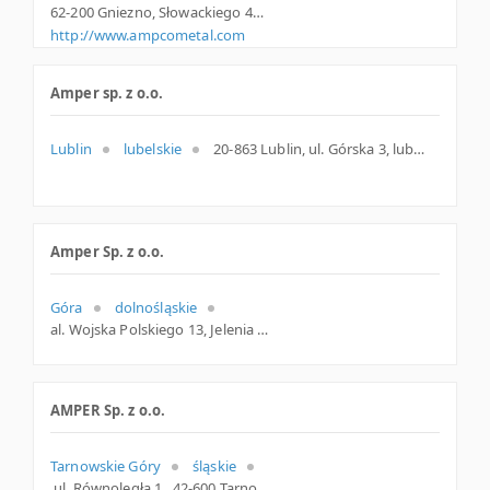
62-200 Gniezno, Słowackiego 45/47, woj. Wielkopolskie, pow. Gnieźnieński, gm. Gniezno
http://www.ampcometal.com
Amper sp. z o.o.
Lublin
lubelskie
20-863 Lublin, ul. Górska 3, lubelskie
Amper Sp. z o.o.
Góra
dolnośląskie
al. Wojska Polskiego 13, Jelenia Góra
AMPER Sp. z o.o.
Tarnowskie Góry
śląskie
ul. Równoległa 1, 42-600 Tarnowskie Góry, tarnogórski, śląskie