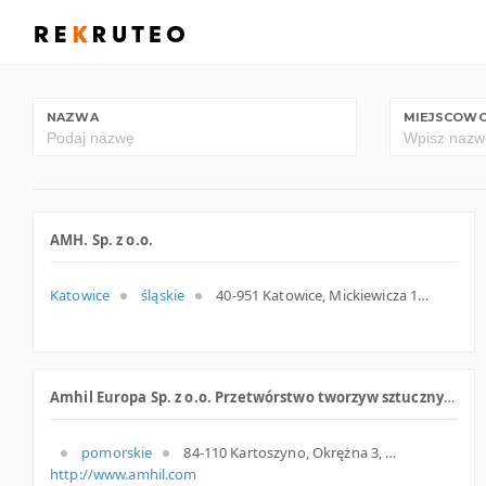
NAZWA
MIEJSCOW
AMH. Sp. z o.o.
Katowice
śląskie
40-951 Katowice, Mickiewicza 15, woj. Śląskie, pow. Katowice, gm. Katowice
Amhil Europa Sp. z o.o. Przetwórstwo tworzyw sztucznych
pomorskie
84-110 Kartoszyno, Okrężna 3, woj. Pomorskie, pow. Pucki, gm. Krokowa
http://www.amhil.com