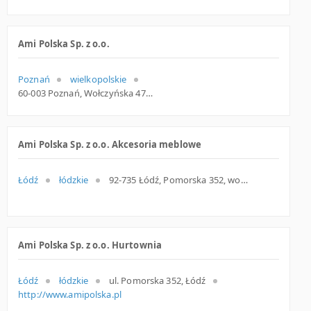
Ami Polska Sp. z o.o.
Poznań
wielkopolskie
60-003 Poznań, Wołczyńska 47a, woj. Wielkopolskie, pow. Poznań, gm. Poznań
Ami Polska Sp. z o.o. Akcesoria meblowe
Łódź
łódzkie
92-735 Łódź, Pomorska 352, woj. Łódzkie, pow. Łódź, gm. Łódź
Ami Polska Sp. z o.o. Hurtownia
Łódź
łódzkie
ul. Pomorska 352, Łódź
http://www.amipolska.pl