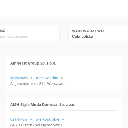
OŚĆ
WOJEWÓDZTWO
Amherst Group Sp. z o.o.
Warszawa
mazowieckie
Al. Jerozolimskie 214, Warszawa
AMH-Style Moda Damska. Sp. z o.o.
Czarnków
wielkopolskie
64-700 Czarnków, Ogrodowa 14, woj. Wielkopolskie, pow. Czarnkowsko-trzcianecki, gm. Czarnków