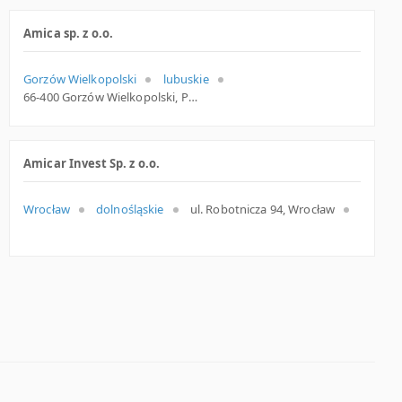
Amica sp. z o.o.
Gorzów Wielkopolski
lubuskie
66-400 Gorzów Wielkopolski, Pocztowa 20, lubuskie
Amicar Invest Sp. z o.o.
Wrocław
dolnośląskie
ul. Robotnicza 94, Wrocław