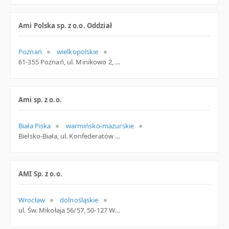
Ami Polska sp. z o.o. Oddział
Poznań
wielkopolskie
61-355 Poznań, ul. Minikowo 2, wielkopolskie
Ami sp. z o.o.
Biała Piska
warmińsko-mazurskie
Bielsko-Biała, ul. Konfederatów Barskich 10, śląskie
AMI Sp. z o.o.
Wrocław
dolnośląskie
ul. Św. Mikołaja 56/57, 50-127 Wrocław, dolnośląskie