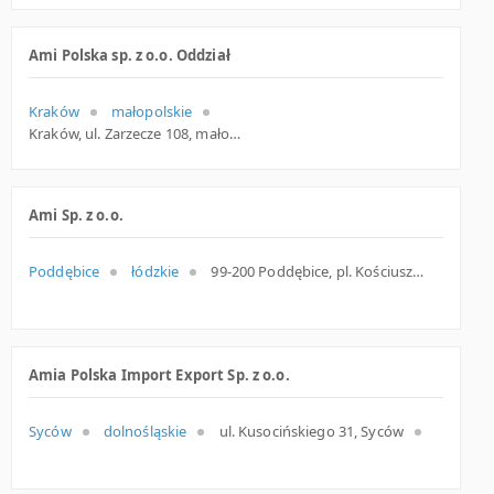
Ami Polska sp. z o.o. Oddział
Kraków
małopolskie
Kraków, ul. Zarzecze 108, małopolskie
Ami Sp. z o.o.
Poddębice
łódzkie
99-200 Poddębice, pl. Kościuszki 37a, woj. Łódzkie, pow. Poddębicki, gm. Poddębice
Amia Polska Import Export Sp. z o.o.
Syców
dolnośląskie
ul. Kusocińskiego 31, Syców