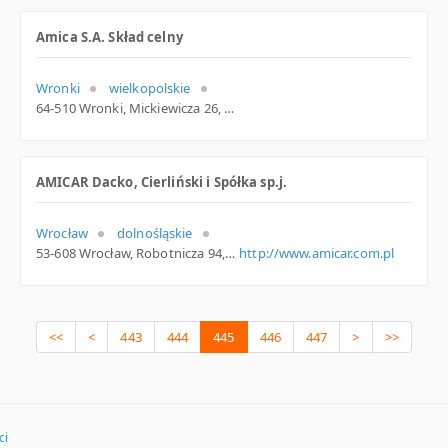
Amica S.A. Skład celny
Wronki
wielkopolskie
64-510 Wronki, Mickiewicza 26, wielkopolskie
AMICAR Dacko, Cierliński i Spółka sp.j.
Wrocław
dolnośląskie
53-608 Wrocław, Robotnicza 94, dolnośląskie
http://www.amicar.com.pl
<<
<
443
444
445
446
447
>
>>
ci