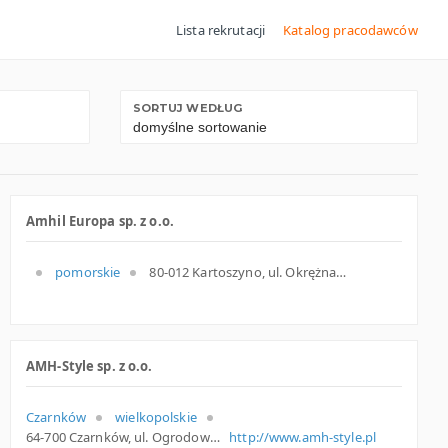
Lista rekrutacji
Katalog pracodawców
SORTUJ WEDŁUG
Amhil Europa sp. z o.o.
pomorskie
80-012 Kartoszyno, ul. Okrężna 3, pomorskie
AMH-Style sp. z o.o.
Czarnków
wielkopolskie
64-700 Czarnków, ul. Ogrodowa 14, wielkopolskie
http://www.amh-style.pl