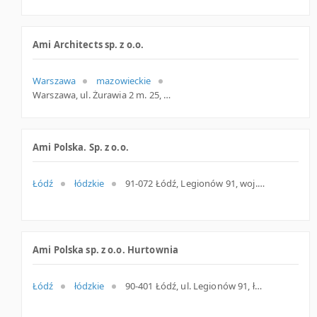
Ami Architects sp. z o.o.
Warszawa
mazowieckie
Warszawa, ul. Żurawia 2 m. 25, mazowieckie
Ami Polska. Sp. z o.o.
Łódź
łódzkie
91-072 Łódź, Legionów 91, woj. Łódzkie, pow. Łódź, gm. Łódź
Ami Polska sp. z o.o. Hurtownia
Łódź
łódzkie
90-401 Łódź, ul. Legionów 91, łódzkie