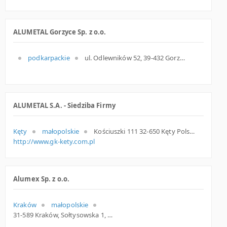
ALUMETAL Gorzyce Sp. z o.o.
podkarpackie
ul. Odlewników 52, 39-432 Gorzyce, podkarpackie
ALUMETAL S.A. - Siedziba Firmy
Kęty
małopolskie
Kościuszki 111 32-650 Kęty Polska
http://www.gk-kety.com.pl
Alumex Sp. z o.o.
Kraków
małopolskie
31-589 Kraków, Sołtysowska 1, woj. Małopolskie, pow. Kraków, gm. Kraków