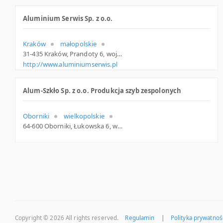
Aluminium Serwis Sp. z o.o.
Kraków
małopolskie
31-435 Kraków, Prandoty 6, woj. Małopolskie, pow. Kraków, gm. Kraków
http://www.aluminiumserwis.pl
Alum-Szkło Sp. z o.o. Produkcja szyb zespolonych
Oborniki
wielkopolskie
64-600 Oborniki, Łukowska 6, woj. Wielkopolskie, pow. Obornicki, gm. Oborniki
Copyright © 2026
All rights reserved.
Regulamin
|
Polityka prywatnoś