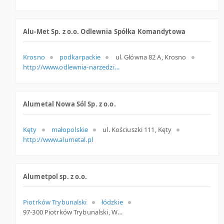
Alu-Met Sp. z o.o. Odlewnia Spółka Komandytowa
Krosno
podkarpackie
ul. Główna 82 A, Krosno
http://www.odlewnia-narzedziownia.pl
Alumetal Nowa Sól Sp. z o.o.
Kęty
małopolskie
ul. Kościuszki 111, Kęty
http://www.alumetal.pl
Alumetpol sp. z o.o.
Piotrków Trybunalski
łódzkie
97-300 Piotrków Trybunalski, Wierzejska 82/90, łódzkie