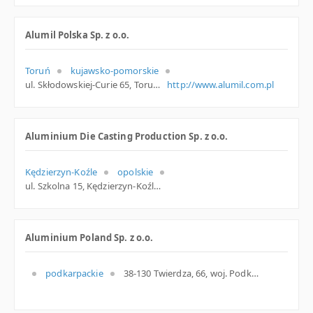
Alumil Polska Sp. z o.o.
Toruń
kujawsko-pomorskie
ul. Skłodowskiej-Curie 65, Toruń
http://www.alumil.com.pl
Aluminium Die Casting Production Sp. z o.o.
Kędzierzyn-Koźle
opolskie
ul. Szkolna 15, Kędzierzyn-Koźle
Aluminium Poland Sp. z o.o.
podkarpackie
38-130 Twierdza, 66, woj. Podkarpackie, pow. Strzyżowski, gm. Frysztak