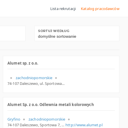
Lista rekrutacji
Katalog pracodawców
SORTUJ WEDŁUG
Alumet sp. z o.o.
zachodniopomorskie
74-107 Daleszewo, ul. Sportowa 7, zachodniopomorskie
Alumet Sp. z o.o. Odlewnia metali kolorowych
Gryfino
zachodniopomorskie
74-107 Daleszewo, Sportowa 7, woj. Zachodniopomorskie, pow. Gryfiński, gm. Gryfino
http://www.alumet.pl