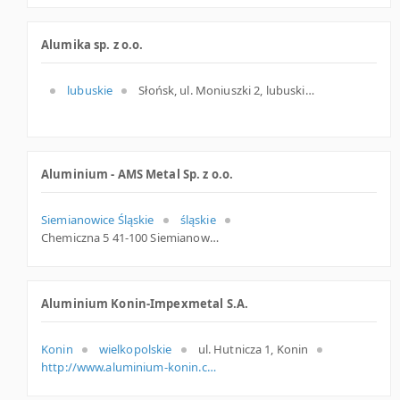
Alumika sp. z o.o.
lubuskie
Słońsk, ul. Moniuszki 2, lubuskie
Aluminium - AMS Metal Sp. z o.o.
Siemianowice Śląskie
śląskie
Chemiczna 5 41-100 Siemianowice Śl. Polska
Aluminium Konin-Impexmetal S.A.
Konin
wielkopolskie
ul. Hutnicza 1, Konin
http://www.aluminium-konin.com.pl