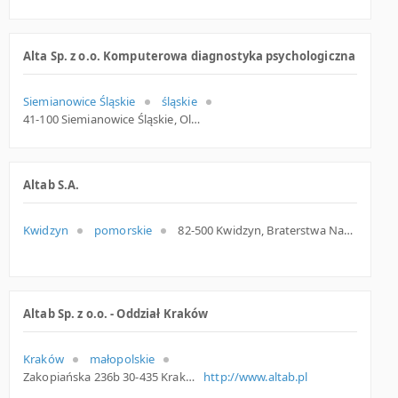
Alta Sp. z o.o. Komputerowa diagnostyka psychologiczna
Siemianowice Śląskie
śląskie
41-100 Siemianowice Śląskie, Olimpijska 7, woj. Śląskie, pow. Siemianowice Śląskie, gm. Siemianowice Śląskie
Altab S.A.
Kwidzyn
pomorskie
82-500 Kwidzyn, Braterstwa Narodów 46/11, woj. Pomorskie, pow. Kwidzyński, gm. Kwidzyn
Altab Sp. z o.o. - Oddział Kraków
Kraków
małopolskie
Zakopiańska 236b 30-435 Kraków Polska
http://www.altab.pl