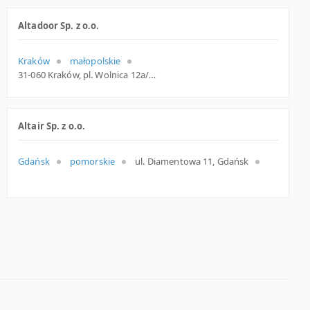
Altadoor Sp. z o.o.
Kraków
małopolskie
31-060 Kraków, pl. Wolnica 12a/3, woj. Małopolskie, pow. Kraków, gm. Kraków
Altair Sp. z o.o.
Gdańsk
pomorskie
ul. Diamentowa 11, Gdańsk