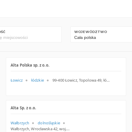
OŚĆ
WOJEWÓDZTWO
Alta Polska sp. z o.o.
Łowicz
łódzkie
99-400 Łowicz, Topolowa 49, łódzkie
Alta Sp. z o.o.
Wałbrzych
dolnośląskie
Wałbrzych, Wrocławska 42, woj. Dolnośląskie, pow. Wałbrzyski, gm. Wałbrzych