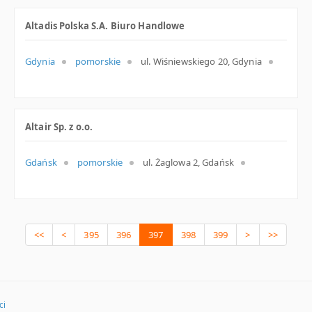
Altadis Polska S.A. Biuro Handlowe
Gdynia
pomorskie
ul. Wiśniewskiego 20, Gdynia
Altair Sp. z o.o.
Gdańsk
pomorskie
ul. Żaglowa 2, Gdańsk
<<
<
395
396
397
398
399
>
>>
ci