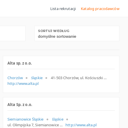
Lista rekrutacji
Katalog pracodawców
SORTUJ WEDŁUG
Alta sp. z o.o.
Chorzów
śląskie
41-503 Chorzów, ul. Kościuszki 63, śląskie
http://www.alta.pl
Alta Sp. z o.o.
Siemianowice Śląskie
śląskie
ul. Olimpijska 7, Siemianowice Śl.
http://www.alta.pl