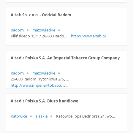
Altab Sp. z o.o. - Oddział Radom
Radom
mazowieckie
Kilińskiego 15/17 26-600 Radom Polska
http://www.altab.pl
Altadis Polska S.A. An Imperial Tobacco Group Company
Radom
mazowieckie
26-600 Radom, Tytoniowa 2/6, woj. Mazowieckie, pow. Radom, gm. Radom
http://www.imperial-tobacco.com
Altadis Polska S.A. Biuro handlowe
Katowice
śląskie
Katowice, bpa Bednorza 24, woj. Śląskie, pow. Katowice, gm. Katowice