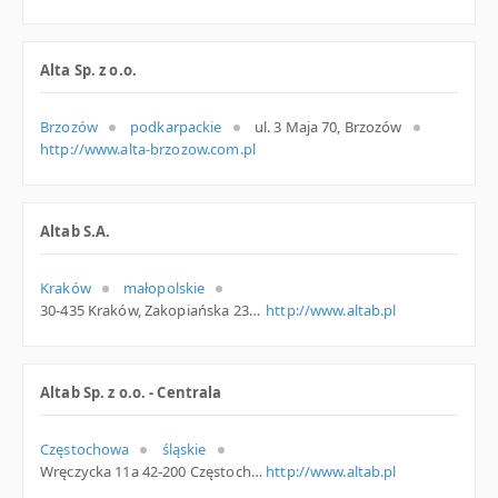
Alta Sp. z o.o.
Brzozów
podkarpackie
ul. 3 Maja 70, Brzozów
http://www.alta-brzozow.com.pl
Altab S.A.
Kraków
małopolskie
30-435 Kraków, Zakopiańska 236b, woj. Małopolskie, pow. Kraków, gm. Kraków
http://www.altab.pl
Altab Sp. z o.o. - Centrala
Częstochowa
śląskie
Wręczycka 11a 42-200 Częstochowa Polska
http://www.altab.pl