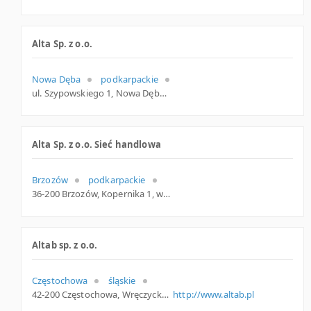
Alta Sp. z o.o.
Nowa Dęba
podkarpackie
ul. Szypowskiego 1, Nowa Dęba
Alta Sp. z o.o. Sieć handlowa
Brzozów
podkarpackie
36-200 Brzozów, Kopernika 1, woj. Podkarpackie, pow. Brzozowski, gm. Brzozów
Altab sp. z o.o.
Częstochowa
śląskie
42-200 Częstochowa, Wręczycka 11a, śląskie
http://www.altab.pl