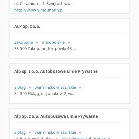
ul. Ceramiczna 1, Świętochłowice
http://www.himountain.pl
ALP Sp. z o.o.
Zakopane
małopolskie
33-500 Zakopane, Krupówki 43, woj. Małopolskie, pow. Tatrzański, gm. Zakopane
Alp sp. z o.o. Autobusowe Linie Prywatne
Elbląg
warmińsko-mazurskie
82-300 Elbląg, ul. Junaków 2, warmińsko-mazurskie
Alp Sp. z o.o. Autobusowe Linie Prywatne
Elbląg
warmińsko-mazurskie
ul. Junaków 2, Elbląg
http://www.alpbuses.com