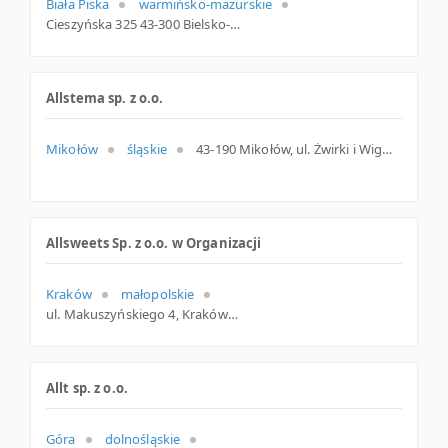
Biała Piska
warmińsko-mazurskie
Cieszyńska 325 43-300 Bielsko-Biała Polska
Allstema sp. z o.o.
Mikołów
śląskie
43-190 Mikołów, ul. Żwirki i Wigury 65, śląskie
Allsweets Sp. z o.o. w Organizacji
Kraków
małopolskie
ul. Makuszyńskiego 4, Kraków
Allt sp. z o.o.
Góra
dolnośląskie