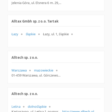
Jelenia Góra, ul. Elsnera 6 m. 29, dolnośląskie
Alltax Gmbh sp. z o.o. Tartak
Łazy
śląskie
Łazy, ul. 1, śląskie
Alltech sp. z o.o.
Warszawa
mazowieckie
01-459 Warszawa, ul. Górczewska 179 a, mazowieckie
Alltech sp. z o.o.
Leśna
dolnośląskie
Kartoszyno, ul. Leśna 1, pomorskie
http://www.alltech.pl