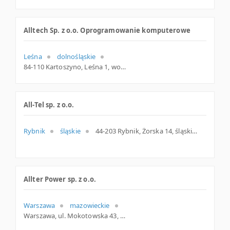
Alltech Sp. z o.o. Oprogramowanie komputerowe
Leśna
dolnośląskie
84-110 Kartoszyno, Leśna 1, woj. Pomorskie, pow. Pucki, gm. Krokowa
All-Tel sp. z o.o.
Rybnik
śląskie
44-203 Rybnik, Żorska 14, śląskie
Allter Power sp. z o.o.
Warszawa
mazowieckie
Warszawa, ul. Mokotowska 43, mazowieckie