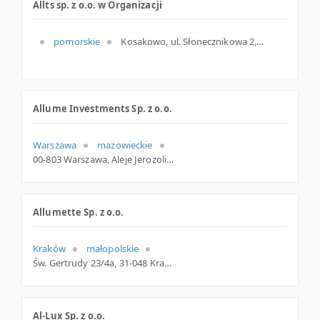
Allts sp. z o.o. w Organizacji
pomorskie
Kosakowo, ul. Słonecznikowa 2, pomorskie
Allume Investments Sp. z o.o.
Warszawa
mazowieckie
00-803 Warszawa, Aleje Jerozolimskie 56 C, woj. Mazowieckie, pow. Warszawa, gm. Warszawa
Allumette Sp. z o.o.
Kraków
małopolskie
Św. Gertrudy 23/4a, 31-048 Kraków, małopolskie
Al-Lux Sp. z o.o.