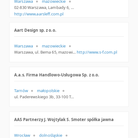
Warszawa
mazowieckie
02-830 Warszawa, Lambady 6, woj. Mazowieckie, pow. Warszawa, gm. Warszawa
http://www.aarsleff.com.pl
Aart Design sp. z o.o.
Warszawa
mazowieckie
Warszawa, ul. Bema 65, mazowieckie
http://www.s-f.com.pl
A.a.s. Firma Handlowo-Usługowa Sp. z o.o.
Tarnów
małopolskie
ul. Paderewskiego 3b, 33-100 Tarnów, małopolskie
AAS Partnerzy J. Wojtylak S. Smoter spółka jawna
Wrocław
dolnośląskie