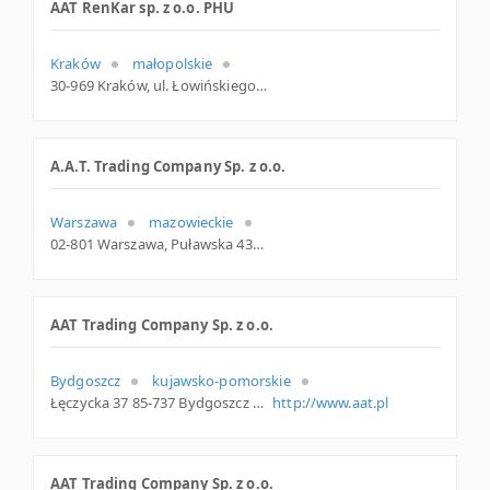
AAT RenKar sp. z o.o. PHU
Kraków
małopolskie
30-969 Kraków, ul. Łowińskiego 9, małopolskie
A.A.T. Trading Company Sp. z o.o.
Warszawa
mazowieckie
02-801 Warszawa, Puławska 431, woj. Mazowieckie, pow. Warszawa, gm. Warszawa
AAT Trading Company Sp. z o.o.
Bydgoszcz
kujawsko-pomorskie
Łęczycka 37 85-737 Bydgoszcz Polska
http://www.aat.pl
AAT Trading Company Sp. z o.o.