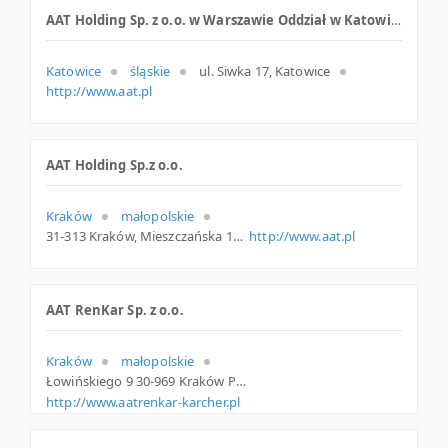
AAT Holding Sp. z o.o. w Warszawie Oddział w Katowicach
Katowice
śląskie
ul. Siwka 17, Katowice
http://www.aat.pl
AAT Holding Sp.z o.o.
Kraków
małopolskie
31-313 Kraków, Mieszczańska 18 lok. 1, woj. Małopolskie, pow. Kraków, gm. Kraków
http://www.aat.pl
AAT RenKar Sp. z o.o.
Kraków
małopolskie
Łowińskiego 9 30-969 Kraków Polska
http://www.aatrenkar-karcher.pl