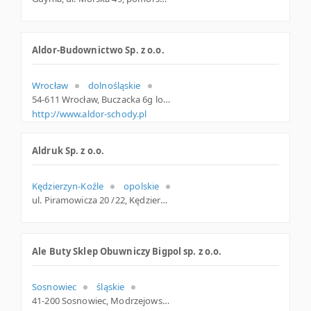
Aldor-Budownictwo Sp. z o.o.
Wrocław
dolnośląskie
54-611 Wrocław, Buczacka 6g lok. 6, woj. Dolnośląskie, pow. Wrocław, gm. Wrocław
http://www.aldor-schody.pl
Aldruk Sp. z o.o.
Kędzierzyn-Koźle
opolskie
ul. Piramowicza 20 /22, Kędzierzyn-Koźle
Ale Buty Sklep Obuwniczy Bigpol sp. z o.o.
Sosnowiec
śląskie
41-200 Sosnowiec, Modrzejowska 2, śląskie