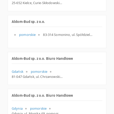
25-652 Kielce, Curie-Skłodowskiej 28, woj. Świętokrzyskie, pow. Kielce, gm. Kielce
Aldom-Bud sp. z o.o.
pomorskie
83-314 Somonino, ul. Spółdzielców 1, pomorskie
Aldom-Bud sp. z o.o. Biuro Handlowe
Gdańsk
pomorskie
81-047 Gdańsk, ul. Chrzanowskiego 24, pomorskie
Aldom-Bud sp. z o.o. Biuro Handlowe
Gdynia
pomorskie
Gdynia, ul. Morska 49, pomorskie