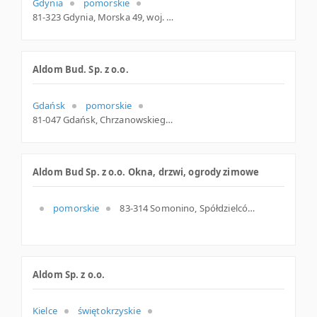
Gdynia
pomorskie
81-323 Gdynia, Morska 49, woj. Pomorskie, pow. Gdynia, gm. Gdynia
Aldom Bud. Sp. z o.o.
Gdańsk
pomorskie
81-047 Gdańsk, Chrzanowskiego 24, woj. Pomorskie, pow. Gdańsk, gm. Gdańsk
Aldom Bud Sp. z o.o. Okna, drzwi, ogrody zimowe
pomorskie
83-314 Somonino, Spółdzielców 1, woj. Pomorskie, pow. Kartuski, gm. Somonino
Aldom Sp. z o.o.
Kielce
świętokrzyskie