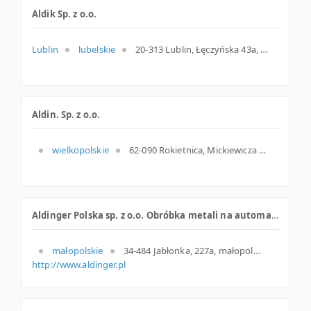
Aldik Sp. z o.o.
Lublin
lubelskie
20-313 Lublin, Łęczyńska 43a, woj. Lubelskie, pow. Lublin, gm. Lublin
Aldin. Sp. z o.o.
wielkopolskie
62-090 Rokietnica, Mickiewicza 17, woj. Wielkopolskie, pow. Poznański, gm. Rokietnica
Aldinger Polska sp. z o.o. Obróbka metali na automatach tokarskich
małopolskie
34-484 Jabłonka, 227a, małopolskie
http://www.aldinger.pl