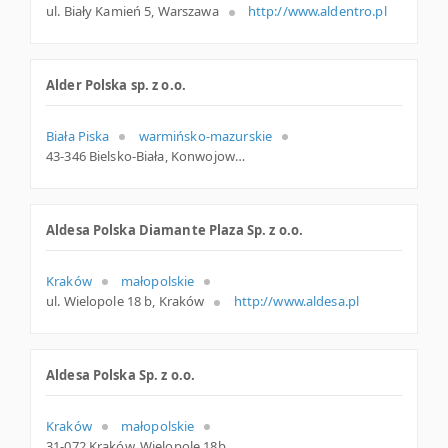
ul. Biały Kamień 5, Warszawa
http://www.aldentro.pl
Alder Polska sp. z o.o.
Biała Piska
warmińsko-mazurskie
43-346 Bielsko-Biała, Konwojowa 10, śląskie
Aldesa Polska Diamante Plaza Sp. z o.o.
Kraków
małopolskie
ul. Wielopole 18 b, Kraków
http://www.aldesa.pl
Aldesa Polska Sp. z o.o.
Kraków
małopolskie
31-072 Kraków, Wielopole 18b, woj. Małopolskie, pow. Kraków, gm. Kraków