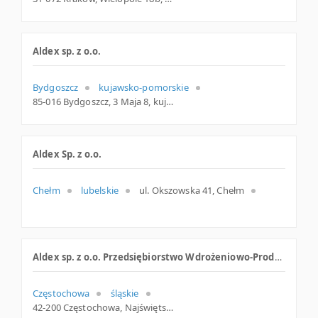
Aldex sp. z o.o.
Bydgoszcz
kujawsko-pomorskie
85-016 Bydgoszcz, 3 Maja 8, kujawsko-pomorskie
Aldex Sp. z o.o.
Chełm
lubelskie
ul. Okszowska 41, Chełm
Aldex sp. z o.o. Przedsiębiorstwo Wdrożeniowo-Produkcyjne
Częstochowa
śląskie
42-200 Częstochowa, Najświętszej Maryi Panny 22, śląskie