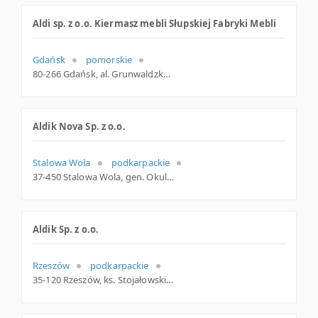
Aldi sp. z o.o. Kiermasz mebli Słupskiej Fabryki Mebli
Gdańsk
pomorskie
80-266 Gdańsk, al. Grunwaldzka 211, pomorskie
Aldik Nova Sp. z o.o.
Stalowa Wola
podkarpackie
37-450 Stalowa Wola, gen. Okulickiego 125a, woj. Podkarpackie, pow. Stalowowolski, gm. Stalowa Wola
Aldik Sp. z o.o.
Rzeszów
podkarpackie
35-120 Rzeszów, ks. Stojałowskiego 6, woj. Podkarpackie, pow. Rzeszów, gm. Rzeszów