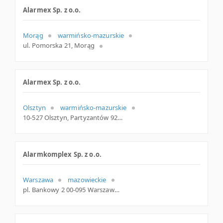
Alarmex Sp. z o.o.
Morąg
warmińsko-mazurskie
ul. Pomorska 21, Morąg
Alarmex Sp. z o.o.
Olsztyn
warmińsko-mazurskie
10-527 Olsztyn, Partyzantów 92 lok. 8, woj. Warmińsko-mazurskie, pow. Olsztyn, gm. Olsztyn
Alarmkomplex Sp. z o.o.
Warszawa
mazowieckie
pl. Bankowy 2 00-095 Warszawa Polska