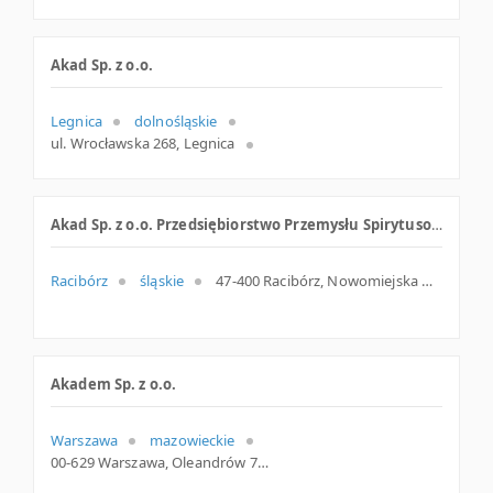
Akad Sp. z o.o.
Legnica
dolnośląskie
ul. Wrocławska 268, Legnica
Akad Sp. z o.o. Przedsiębiorstwo Przemysłu Spirytusowego
Racibórz
śląskie
47-400 Racibórz, Nowomiejska 12 lok. 20, woj. Śląskie, pow. Raciborski, gm. Racibórz
Akadem Sp. z o.o.
Warszawa
mazowieckie
00-629 Warszawa, Oleandrów 7 lok. 12, woj. Mazowieckie, pow. Warszawa, gm. Warszawa