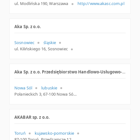
ul. Modlińska 190, Warszawa
http://www.akasc.com.pl
Aka Sp. z o.o.
Sosnowiec
śląskie
ul. Kilińskiego 16, Sosnowiec
Aka Sp. z o.o. Przedsiębiorstwo Handlowo-Usługowo-Produkcyjne
Nowa Sól
lubuskie
Połanieckich 3, 67-100 Nowa Sól
AKABAR sp. z o.o.
Toruń
kujawsko-pomorskie
87-100 Toruń, Przedzamcze 12, kujawsko-pomorskie