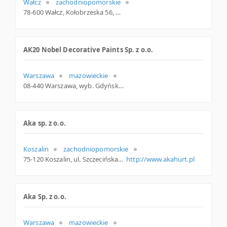
Wałcz
zachodniopomorskie
78-600 Wałcz, Kołobrzeska 56, woj. Zachodniopomorskie, pow. Wałecki, gm. Wałcz
AK20 Nobel Decorative Paints Sp. z o.o.
Warszawa
mazowieckie
08-440 Warszawa, wyb. Gdyńskie 6d, woj. Mazowieckie, pow. Warszawa, gm. Warszawa
Aka sp. z o.o.
Koszalin
zachodniopomorskie
75-120 Koszalin, ul. Szczecińska 3, zachodniopomorskie
http://www.akahurt.pl
Aka Sp. z o.o.
Warszawa
mazowieckie