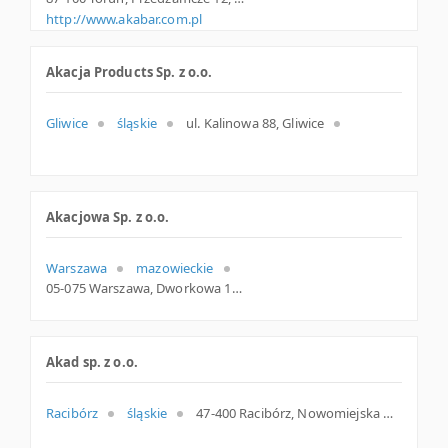
http://www.akabar.com.pl
Akacja Products Sp. z o.o.
Gliwice
śląskie
ul. Kalinowa 88, Gliwice
Akacjowa Sp. z o.o.
Warszawa
mazowieckie
05-075 Warszawa, Dworkowa 13 lok. 11, woj. Mazowieckie, pow. Warszawa, gm. Warszawa
Akad sp. z o.o.
Racibórz
śląskie
47-400 Racibórz, Nowomiejska 12 lok.20, śląskie