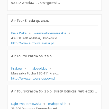
50-422 Wrocław, ul. Strzegomska 48 A, dolnośląskie
Air Tour Silesia sp. z o.o.
Biała Piska
warmińsko-mazurskie
43-300 Bielsko-Biała, Dmowskiego 14, śląskie
http://www.airtours.silesia.pl
Air Tours Cracow Sp. z o.o.
Kraków
małopolskie
Marszałka Focha 1 30-111 Kraków Polska
http://www.airtours.cracow.pl
Air Tours Cracow Sp. z o.o. Bilety lotnicze, wycieczki egzotyczne
Dąbrowa Tarnowska
małopolskie
33-200 Dąbrowa Tarnowska, mjr. Sucharskiego 7, woj. Małopolskie, pow. Dąbrowski, gm. Dąbrowa Tarnowska