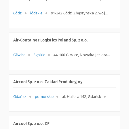
Łódź
łódzkie
91-342 Łódź, Zbąszyńska 2, woj. Łódzkie, pow. Łódź, gm. Łódź
Air-Container Logistics Poland Sp. z o.o.
Gliwice
śląskie
44-100 Gliwice, Nowaka-Jeziorańskiego 39, woj. Śląskie, pow. Gliwice, gm. Gliwice
Aircool Sp. z o.o. Zakład Produkcyjny
Gdańsk
pomorskie
al. Hallera 142, Gdańsk
Aircool Sp. z o.o. ZP