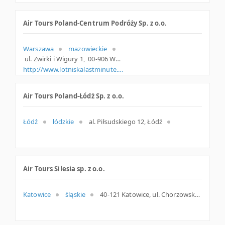
Air Tours Poland-Centrum Podróży Sp. z o.o.
Warszawa
mazowieckie
ul. Żwirki i Wigury 1, 00-906 Warszawa, m. Warszawa, mazowieckie
http://www.lotniskalastminute.pl
Air Tours Poland-Łódż Sp. z o.o.
Łódź
łódzkie
al. Piłsudskiego 12, Łódź
Air Tours Silesia sp. z o.o.
Katowice
śląskie
40-121 Katowice, ul. Chorzowska 50, śląskie