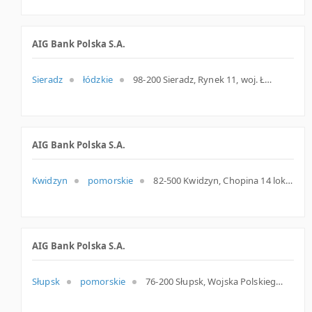
AIG Bank Polska S.A.
Sieradz
łódzkie
98-200 Sieradz, Rynek 11, woj. Łódzkie, pow. Sieradzki, gm. Sieradz
AIG Bank Polska S.A.
Kwidzyn
pomorskie
82-500 Kwidzyn, Chopina 14 lok. 1, woj. Pomorskie, pow. Kwidzyński, gm. Kwidzyn
AIG Bank Polska S.A.
Słupsk
pomorskie
76-200 Słupsk, Wojska Polskiego 41/42, woj. Pomorskie, pow. Słupsk, gm. Słupsk