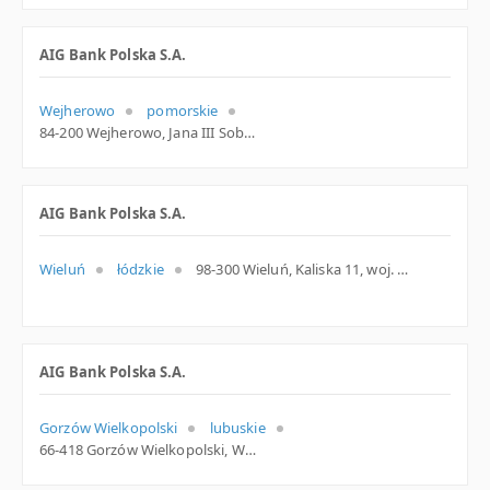
AIG Bank Polska S.A.
Wejherowo
pomorskie
84-200 Wejherowo, Jana III Sobieskiego 258, woj. Pomorskie, pow. Wejherowski, gm. Wejherowo
AIG Bank Polska S.A.
Wieluń
łódzkie
98-300 Wieluń, Kaliska 11, woj. Łódzkie, pow. Wieluński, gm. Wieluń
AIG Bank Polska S.A.
Gorzów Wielkopolski
lubuskie
66-418 Gorzów Wielkopolski, Wodna 13-14, woj. Lubuskie, pow. Gorzów Wielkopolski, gm. Gorzów Wielkopolski