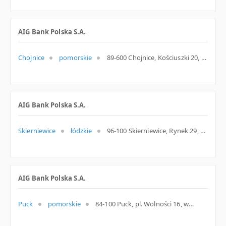
AIG Bank Polska S.A.
Chojnice
pomorskie
89-600 Chojnice, Kościuszki 20, woj. Pomorskie, pow. Chojnicki, gm. Chojnice
AIG Bank Polska S.A.
Skierniewice
łódzkie
96-100 Skierniewice, Rynek 29, woj. Łódzkie, pow. Skierniewice, gm. Skierniewice
AIG Bank Polska S.A.
Puck
pomorskie
84-100 Puck, pl. Wolności 16, woj. Pomorskie, pow. Pucki, gm. Puck