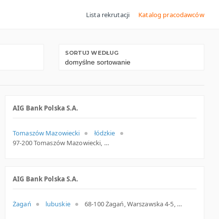
Lista rekrutacji
Katalog pracodawców
SORTUJ WEDŁUG
AIG Bank Polska S.A.
Tomaszów Mazowiecki
łódzkie
97-200 Tomaszów Mazowiecki, św. Antoniego 14, woj. Łódzkie, pow. Tomaszowski, gm. Tomaszów Mazowiecki
AIG Bank Polska S.A.
Żagań
lubuskie
68-100 Żagań, Warszawska 4-5, woj. Lubuskie, pow. Żagański, gm. Żagań