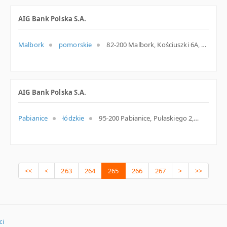
AIG Bank Polska S.A.
Malbork
pomorskie
82-200 Malbork, Kościuszki 6A, woj. Pomorskie, pow. Malborski, gm. Malbork
AIG Bank Polska S.A.
Pabianice
łódzkie
95-200 Pabianice, Pułaskiego 2, woj. Łódzkie, pow. Pabianicki, gm. Pabianice
<<
<
263
264
265
266
267
>
>>
ci