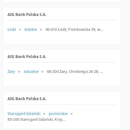
AIG Bank Polska S.A.
Łódź
łódzkie
90-410 Łódź, Piotrkowska 39, woj. Łódzkie, pow. Łódź, gm. Łódź
AIG Bank Polska S.A.
Żary
lubuskie
68-200 Żary, Chrobrego 26-28, woj. Lubuskie, pow. Żarski, gm. Żary
AIG Bank Polska S.A.
Starogard Gdański
pomorskie
83-200 Starogard Gdański, Krzywa 2 lok. 1, woj. Pomorskie, pow. Starogardzki, gm. Starogard Gdański