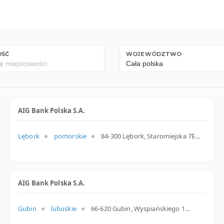
OŚĆ
WOJEWÓDZTWO
AIG Bank Polska S.A.
Lębork
pomorskie
84-300 Lębork, Staromiejska 7E, woj. Pomorskie, pow. Lęborski, gm. Lębork
AIG Bank Polska S.A.
Gubin
lubuskie
66-620 Gubin, Wyspiańskiego 1, woj. Lubuskie, pow. Krośnieński, gm. Gubin