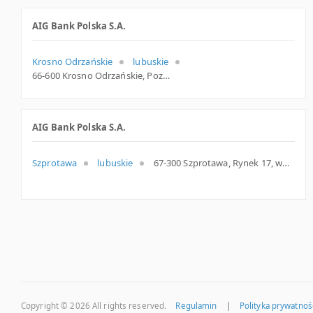
AIG Bank Polska S.A.
Krosno Odrzańskie
lubuskie
66-600 Krosno Odrzańskie, Poznańska 19a, woj. Lubuskie, pow. Krośnieński, gm. Krosno Odrzańskie
AIG Bank Polska S.A.
Szprotawa
lubuskie
67-300 Szprotawa, Rynek 17, woj. Lubuskie, pow. Żagański, gm. Szprotawa
Copyright © 2026
All rights reserved.
Regulamin
|
Polityka prywatnoś