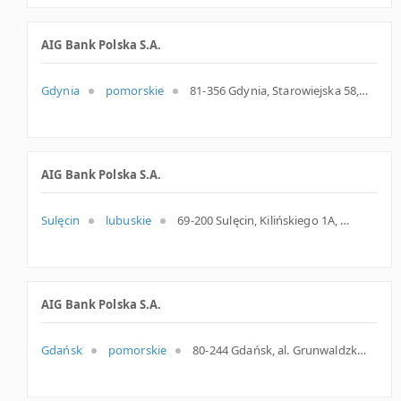
AIG Bank Polska S.A.
Gdynia
pomorskie
81-356 Gdynia, Starowiejska 58, woj. Pomorskie, pow. Gdynia, gm. Gdynia
AIG Bank Polska S.A.
Sulęcin
lubuskie
69-200 Sulęcin, Kilińskiego 1A, woj. Lubuskie, pow. Sulęciński, gm. Sulęcin
AIG Bank Polska S.A.
Gdańsk
pomorskie
80-244 Gdańsk, al. Grunwaldzka 83-85, woj. Pomorskie, pow. Gdańsk, gm. Gdańsk