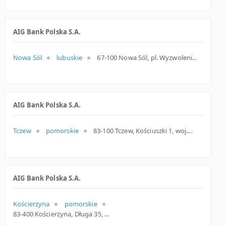
AIG Bank Polska S.A.
Nowa Sól
lubuskie
67-100 Nowa Sól, pl. Wyzwolenia 9/5, woj. Lubuskie, pow. Nowosolski, gm. Nowa Sól
AIG Bank Polska S.A.
Tczew
pomorskie
83-100 Tczew, Kościuszki 1, woj. Pomorskie, pow. Tczewski, gm. Tczew
AIG Bank Polska S.A.
Kościerzyna
pomorskie
83-400 Kościerzyna, Długa 35, woj. Pomorskie, pow. Kościerski, gm. Kościerzyna