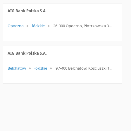
AIG Bank Polska S.A.
Opoczno
łódzkie
26-300 Opoczno, Piotrkowska 3, woj. Łódzkie, pow. Opoczyński, gm. Opoczno
AIG Bank Polska S.A.
Bełchatów
łódzkie
97-400 Bełchatów, Kościuszki 12, woj. Łódzkie, pow. Bełchatowski, gm. Bełchatów