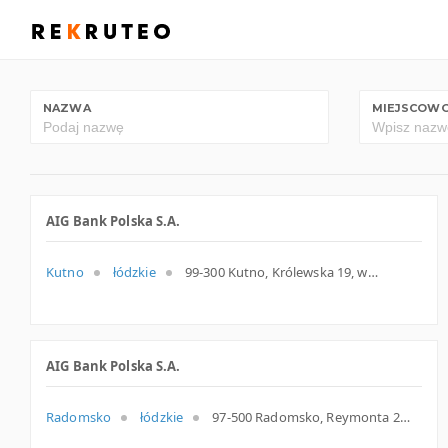
NAZWA
MIEJSCOW
AIG Bank Polska S.A.
Kutno
łódzkie
99-300 Kutno, Królewska 19, woj. Łódzkie, pow. Kutnowski, gm. Kutno
AIG Bank Polska S.A.
Radomsko
łódzkie
97-500 Radomsko, Reymonta 2, woj. Łódzkie, pow. Radomszczański, gm. Radomsko