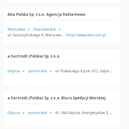
Aha Polska Sp. z o.o. Agencja Reklamowa
Warszawa
mazowieckie
ul. Goszczyńskiego 9, Warszawa
http://www.aha.com.pl
a.hartrodt (Polska) Sp. z o.o.
Gdynia
pomorskie
ul. Pułaskiego 8 pok. 612, Gdynia
a.hartrodt (Polska) Sp. z o.o. Biuro Spedycji Morskiej
Gdynia
pomorskie
81-184 Gdynia, Energetyków 5, woj. Pomorskie, pow. Gdynia, gm. Gdynia