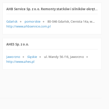
AHB Service Sp. z o.o. Remonty statków i silników okrętowych
Gdańsk
pomorskie
80-046 Gdańsk, Cienista 14a, woj. Pomorskie, pow. Gdańsk, gm. Gdańsk
http://www.ahbservice.com.pl
AHES Sp. z o.o.
Jaworzno
śląskie
ul. Wandy 56 /16, Jaworzno
http://www.ahes.pl