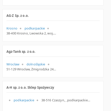
AG-Z Sp. z o.o.
Krosno
podkarpackie
38-400 Krosno, Lwowska 2, woj. Podkarpackie, pow. Krosno, gm. Krosno
Agz-Tank sp. z o.o.
Wrocław
dolnośląskie
51-129 Wrocław, Żmigrodzka 249, dolnośląskie
A-H sp. z o.o. Sklep Spożywczy
podkarpackie
38-516 Czaszyn, , podkarpackie