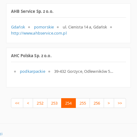
AHB Service Sp. z o.o.
Gdańsk
pomorskie
ul. Cienista 14 a, Gdańsk
http://www.ahbservice.com.pl
AHC Polska Sp. z o.o.
podkarpackie
39-432 Gorzyce, Odlewników 52, woj. Podkarpackie, pow. Tarnobrzeski, gm. Gorzyce
<<
<
252
253
254
255
256
>
>>
ci