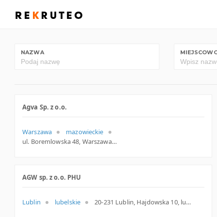
NAZWA
MIEJSCOW
Agva Sp. z o.o.
Warszawa
mazowieckie
ul. Boremlowska 48, Warszawa
AGW sp. z o.o. PHU
Lublin
lubelskie
20-231 Lublin, Hajdowska 10, lubelskie