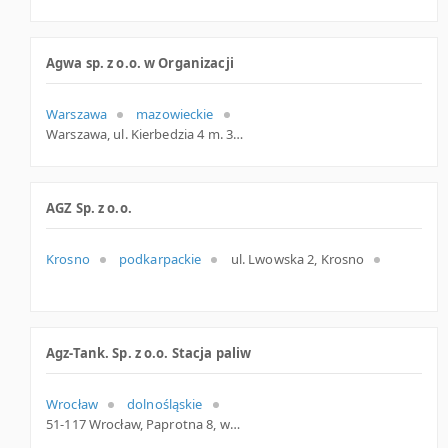
Agwa sp. z o.o. w Organizacji
Warszawa
mazowieckie
Warszawa, ul. Kierbedzia 4 m. 303, mazowieckie
AGZ Sp. z o.o.
Krosno
podkarpackie
ul. Lwowska 2, Krosno
Agz-Tank. Sp. z o.o. Stacja paliw
Wrocław
dolnośląskie
51-117 Wrocław, Paprotna 8, woj. Dolnośląskie, pow. Wrocław, gm. Wrocław