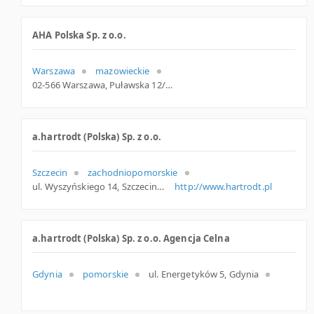
AHA Polska Sp. z o.o.
Warszawa
mazowieckie
02-566 Warszawa, Puławska 12/10, woj. Mazowieckie, pow. Warszawa, gm. Warszawa
a.hartrodt (Polska) Sp. z o.o.
Szczecin
zachodniopomorskie
ul. Wyszyńskiego 14, Szczecin
http://www.hartrodt.pl
a.hartrodt (Polska) Sp. z o.o. Agencja Celna
Gdynia
pomorskie
ul. Energetyków 5, Gdynia