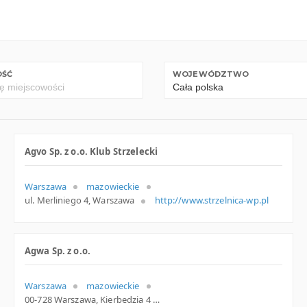
OŚĆ
WOJEWÓDZTWO
Agvo Sp. z o.o. Klub Strzelecki
Warszawa
mazowieckie
ul. Merliniego 4, Warszawa
http://www.strzelnica-wp.pl
Agwa Sp. z o.o.
Warszawa
mazowieckie
00-728 Warszawa, Kierbedzia 4 lok. 303, woj. Mazowieckie, pow. Warszawa, gm. Warszawa