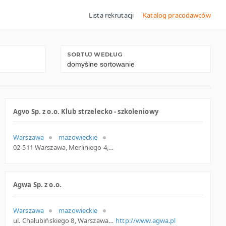
Lista rekrutacji
Katalog pracodawców
SORTUJ WEDŁUG
Agvo Sp. z o.o. Klub strzelecko - szkoleniowy
Warszawa
mazowieckie
02-511 Warszawa, Merliniego 4, woj. Mazowieckie, pow. Warszawa, gm. Warszawa
Agwa Sp. z o.o.
Warszawa
mazowieckie
ul. Chałubińskiego 8, Warszawa
http://www.agwa.pl