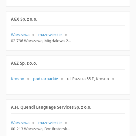
AGX Sp. z o.o.
Warszawa
mazowieckie
02-796 Warszawa, Migdałowa 2a, woj. Mazowieckie, pow. Warszawa, gm. Warszawa
AGZ Sp. z o.o.
Krosno
podkarpackie
ul. Pużaka 55 E, Krosno
A.H. Quendi Language Services Sp. z o.o.
Warszawa
mazowieckie
00-213 Warszawa, Bonifraterska 10c, woj. Mazowieckie, pow. Warszawa, gm. Warszawa