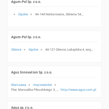
Agum-Pol Sp. z o.o.
śląskie
44-144 Nieborowice, Główna 54a, woj. Śląskie, pow. Gliwicki, gm. Pilchowice
Agum-Pol Sp. z o.o.
Gliwice
śląskie
44-121 Gliwice, Łabędzka 4, woj. Śląskie, pow. Gliwice, gm. Gliwice
Agus Innovation Sp. z o.o.
Warszawa
mazowieckie
Plac Marszałka Piłsudskiego 3, 00-078 Warszawa, mazowieckie
http://www.agus.com.pl
Agus sp. z o.o.