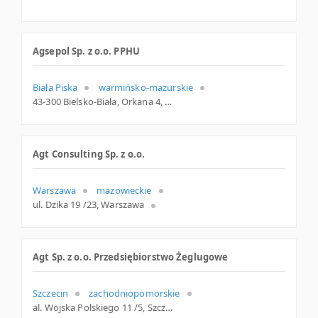
Agsepol Sp. z o.o. PPHU
Biała Piska
warmińsko-mazurskie
43-300 Bielsko-Biała, Orkana 4, woj. Śląskie, pow. Bielsko-Biała, gm. Bielsko-Biała
Agt Consulting Sp. z o.o.
Warszawa
mazowieckie
ul. Dzika 19 /23, Warszawa
Agt Sp. z o.o. Przedsiębiorstwo Żeglugowe
Szczecin
zachodniopomorskie
al. Wojska Polskiego 11 /5, Szczecin