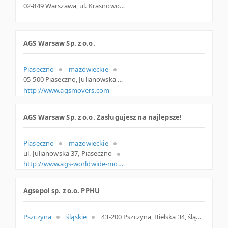
02-849 Warszawa, ul. Krasnowolska 21 /27B, mazowieckie
AGS Warsaw Sp. z o.o.
Piaseczno
mazowieckie
05-500 Piaseczno, Julianowska 37, woj. Mazowieckie, pow. Piaseczyński, gm. Piaseczno
http://www.agsmovers.com
AGS Warsaw Sp. z o.o. Zasługujesz na najlepsze!
Piaseczno
mazowieckie
ul. Julianowska 37, Piaseczno
http://www.ags-worldwide-movers.com
Agsepol sp. z o.o. PPHU
Pszczyna
śląskie
43-200 Pszczyna, Bielska 34, śląskie