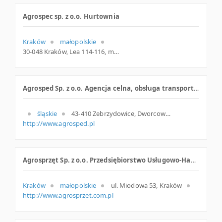
Agrospec sp. z o.o. Hurtownia
Kraków
małopolskie
30-048 Kraków, Lea 114-116, małopolskie
Agrosped Sp. z o.o. Agencja celna, obsługa transportu żywych zwierząt
śląskie
43-410 Zebrzydowice, Dworcowa 14, woj. Śląskie, pow. Cieszyński, gm. Zebrzydowice
http://www.agrosped.pl
Agrosprzęt Sp. z o.o. Przedsiębiorstwo Usługowo-Handlowe
Kraków
małopolskie
ul. Miodowa 53, Kraków
http://www.agrosprzet.com.pl