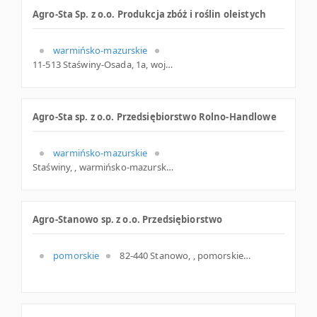
Agro-Sta Sp. z o.o. Produkcja zbóż i roślin oleistych
warmińsko-mazurskie
11-513 Staświny-Osada, 1a, woj. Warmińsko-mazurskie, pow. Giżycki, gm. Miłki
Agro-Sta sp. z o.o. Przedsiębiorstwo Rolno-Handlowe
warmińsko-mazurskie
Staświny, , warmińsko-mazurskie
Agro-Stanowo sp. z o.o. Przedsiębiorstwo
pomorskie
82-440 Stanowo, , pomorskie