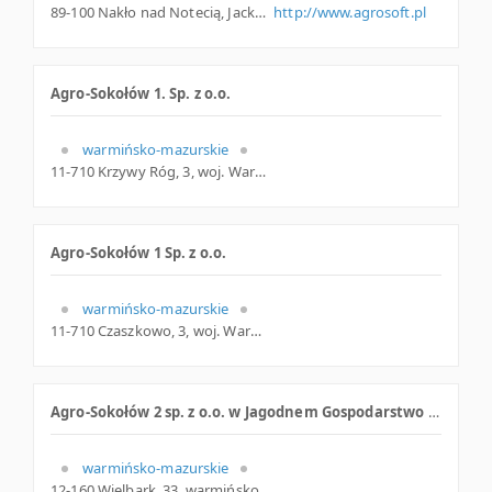
89-100 Nakło nad Notecią, Jackowskiego 4, woj. Kujawsko-pomorskie, pow. Nakielski, gm. Nakło Nad Notecią
http://www.agrosoft.pl
Agro-Sokołów 1. Sp. z o.o.
warmińsko-mazurskie
11-710 Krzywy Róg, 3, woj. Warmińsko-mazurskie, pow. Mrągowski, gm. Piecki
Agro-Sokołów 1 Sp. z o.o.
warmińsko-mazurskie
11-710 Czaszkowo, 3, woj. Warmińsko-mazurskie, pow. Mrągowski, gm. Piecki
Agro-Sokołów 2 sp. z o.o. w Jagodnem Gospodarstwo Rolne
warmińsko-mazurskie
12-160 Wielbark, 33, warmińsko-mazurskie