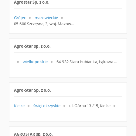
Agrostar Sp. z o.o.
Grójec
mazowieckie
05-600 Szczęsna, 3, woj. Mazowieckie, pow. Grójecki, gm. Grójec
Agro-Star sp. z o.o.
wielkopolskie
64-932 Stara Łubianka, Łąkowa 6, wielkopolskie
Agro-Star Sp. z o.o.
Kielce
świętokrzyskie
ul. Górna 13 /15, Kielce
AGROSTAR sp. z o.o.