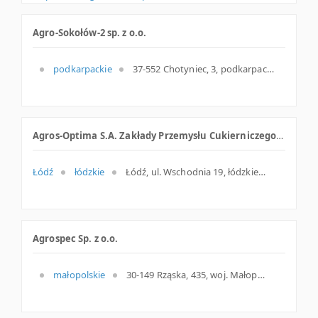
Agro-Sokołów-2 sp. z o.o.
podkarpackie
37-552 Chotyniec, 3, podkarpackie
Agros-Optima S.A. Zakłady Przemysłu Cukierniczego Sklep Firmowy
Łódź
łódzkie
Łódź, ul. Wschodnia 19, łódzkie
Agrospec Sp. z o.o.
małopolskie
30-149 Rząska, 435, woj. Małopolskie, pow. Krakowski, gm. Zabierzów