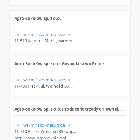
Agro-Sokołów sp. z o.o.
warmińsko-mazurskie
11-513 Jagodne Małe, , warmińsko-mazurskie
Agro-Sokołów sp. z o.o. Gospodarstwo Rolne
warmińsko-mazurskie
11-700 Piecki, ul. Wolności 35, warmińsko-mazurskie
Agro-Sokołów Sp. z o.o. Producent trzody chlewnej. Prosięta, tuczniki, loszki, knurki
warmińsko-mazurskie
11-710 Piecki, Wolności 35, woj. Warmińsko-mazurskie, pow. Mrągowski, gm. Piecki
http://www.agrosokolow.pl