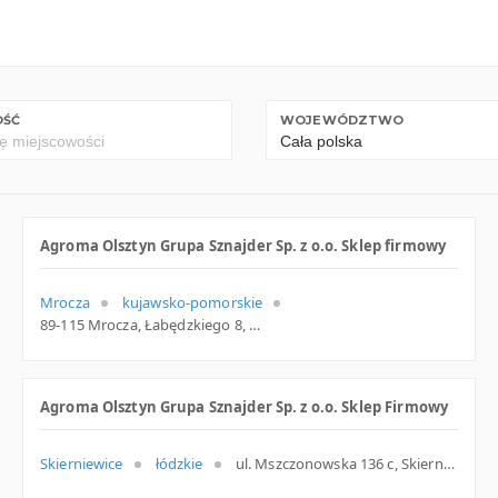
OŚĆ
WOJEWÓDZTWO
Agroma Olsztyn Grupa Sznajder Sp. z o.o. Sklep firmowy
Mrocza
kujawsko-pomorskie
89-115 Mrocza, Łabędzkiego 8, woj. Kujawsko-pomorskie, pow. Nakielski, gm. Mrocza
Agroma Olsztyn Grupa Sznajder Sp. z o.o. Sklep Firmowy
Skierniewice
łódzkie
ul. Mszczonowska 136 c, Skierniewice