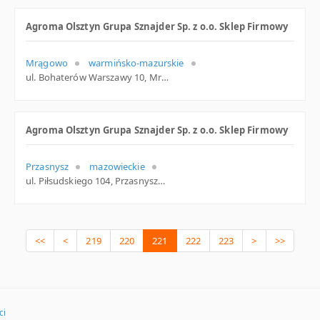
Agroma Olsztyn Grupa Sznajder Sp. z o.o. Sklep Firmowy
Mrągowo
warmińsko-mazurskie
ul. Bohaterów Warszawy 10, Mrągowo
Agroma Olsztyn Grupa Sznajder Sp. z o.o. Sklep Firmowy
Przasnysz
mazowieckie
ul. Piłsudskiego 104, Przasnysz
<<
<
219
220
221
222
223
>
>>
ci