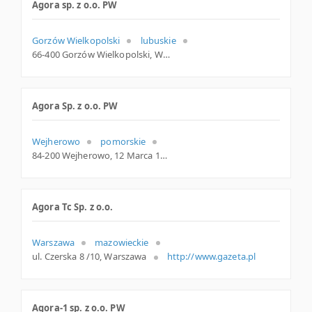
Agora sp. z o.o. PW
Gorzów Wielkopolski
lubuskie
66-400 Gorzów Wielkopolski, Wełniany Rynek 8/2, lubuskie
Agora Sp. z o.o. PW
Wejherowo
pomorskie
84-200 Wejherowo, 12 Marca 188, woj. Pomorskie, pow. Wejherowski, gm. Wejherowo
Agora Tc Sp. z o.o.
Warszawa
mazowieckie
ul. Czerska 8 /10, Warszawa
http://www.gazeta.pl
Agora-1 sp. z o.o. PW