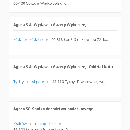
66-400 Gorzów Wielkopolski, Łokietka 33, woj. Lubuskie, pow. Gorzów Wielkopolski, gm. Gorzów Wielkopolski
Agora S.A. Wydawca Gazety Wyborczej
Łódź
łódzkie
90-318 Łódź, Sienkiewicza 72, łódzkie
Agora S.A. Wydawca Gazety Wyborczej. Oddział Katowice
Tychy
śląskie
43-110 Tychy, Towarowa 4, woj. Śląskie, pow. Tychy, gm. Tychy
Agora SC. Spółka doradztwa podatkowego
Kraków
małopolskie
31-102 Kraków, Morawskiego 5, woj. Małopolskie, pow. Kraków, gm. Kraków