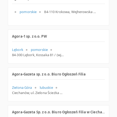
pomorskie
84-110 Krokowa, Wejherowska 3, pomorskie
Agora-1 sp. z o.o. PW
Lębork
pomorskie
84-300 Lębork, Kossaka 81 / (wjazd od Poznańskiej), pomorskie
Agora-Gazeta sp. z o.o. Biuro Ogłoszeń Filia
Zielona Góra
lubuskie
Ciechanów, ul. Zielona Ścieżka 4, mazowieckie
Agora-Gazeta Sp. z o.o. Biuro Ogłoszeń Filia w Ciechanowie