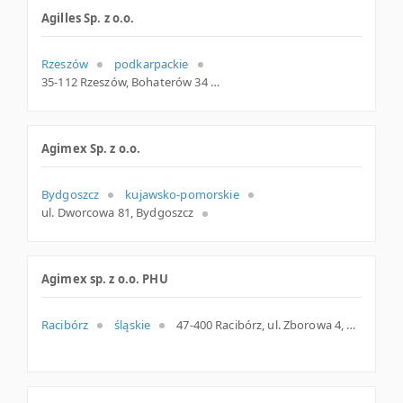
Agilles Sp. z o.o.
Rzeszów
podkarpackie
35-112 Rzeszów, Bohaterów 34 lok. 17, woj. Podkarpackie, pow. Rzeszów, gm. Rzeszów
Agimex Sp. z o.o.
Bydgoszcz
kujawsko-pomorskie
ul. Dworcowa 81, Bydgoszcz
Agimex sp. z o.o. PHU
Racibórz
śląskie
47-400 Racibórz, ul. Zborowa 4, śląskie