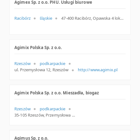
Agimex Sp. z o.o. PHU. Usługi biurowe
Racibórz
śląskie
47-400 Racibórz, Opawska 4 lok. 6, woj. Śląskie, pow. Raciborski, gm. Racibórz
Agimix Polska Sp. z o.o.
Rzeszów
podkarpackie
ul. Przemysłowa 12, Rzeszów
http://www.agimix.pl
Agimix Polska Sp. z o.o. Mieszadła, biogaz
Rzeszów
podkarpackie
35-105 Rzeszów, Przemysłowa 12 lok. 43, woj. Podkarpackie, pow. Rzeszów, gm. Rzeszów
Agimus Sp. z o.o.