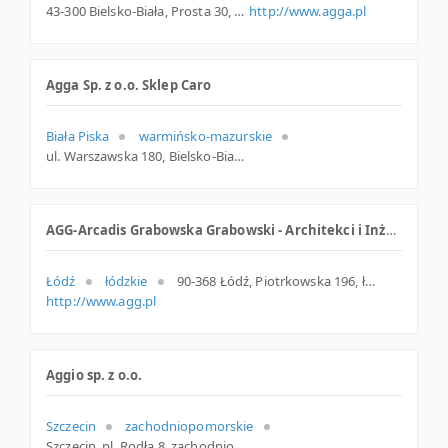
43-300 Bielsko-Biała, Prosta 30, woj. Śląskie, pow. Bielsko-Biała, gm. Bielsko-Biała
http://www.agga.pl
Agga Sp. z o.o. Sklep Caro
Biała Piska
warmińsko-mazurskie
ul. Warszawska 180, Bielsko-Biała
AGG-Arcadis Grabowska Grabowski - Architekci i Inżynierowie sp. z o.o.
Łódź
łódzkie
90-368 Łódź, Piotrkowska 196, łódzkie
http://www.agg.pl
Aggio sp. z o.o.
Szczecin
zachodniopomorskie
Szczecin, pl. Rodła 8, zachodniopomorskie