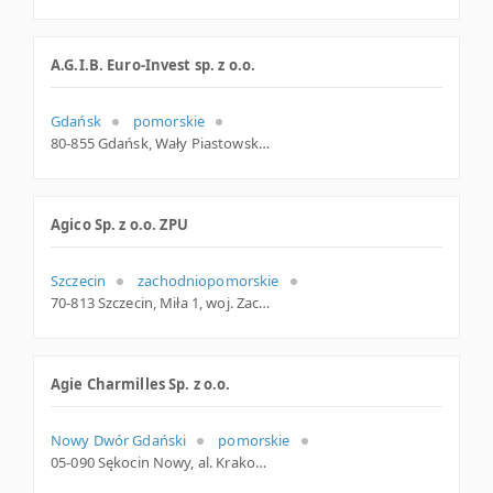
A.G.I.B. Euro-Invest sp. z o.o.
Gdańsk
pomorskie
80-855 Gdańsk, Wały Piastowskie 1, pomorskie
Agico Sp. z o.o. ZPU
Szczecin
zachodniopomorskie
70-813 Szczecin, Miła 1, woj. Zachodniopomorskie, pow. Szczecin, gm. Szczecin
Agie Charmilles Sp. z o.o.
Nowy Dwór Gdański
pomorskie
05-090 Sękocin Nowy, al. Krakowska 81, woj. Mazowieckie, pow. Pruszkowski, gm. Raszyn