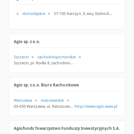
dolnośląskie
57-150 Karczyn, 9, woj. Dolnośląskie, pow. Strzeliński, gm. Kondratowice
Agio sp. z o.o.
Szczecin
zachodniopomorskie
Szczecin, pl. Rodła 8, zachodniopomorskie
Agio sp. z o.o. Biuro Rachunkowe
Warszawa
mazowieckie
03-450 Warszawa, ul. Ratuszowa 11, mazowieckie
http://www.agio.waw.pl
Agiofunds Towarzystwo Funduszy Inwestycyjnych S.A.