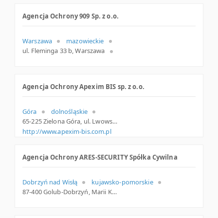
Agencja Ochrony 909 Sp. z o.o.
Warszawa
mazowieckie
ul. Fleminga 33 b, Warszawa
Agencja Ochrony Apexim BIS sp. z o.o.
Góra
dolnośląskie
65-225 Zielona Góra, ul. Lwowska 25, lubuskie
http://www.apexim-bis.com.pl
Agencja Ochrony ARES-SECURITY Spółka Cywilna
Dobrzyń nad Wisłą
kujawsko-pomorskie
87-400 Golub-Dobrzyń, Marii Konopnickiej 3B, kujawsko-pomorskie