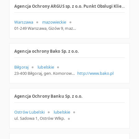
Agencja Ochrony ARGUS sp. z o.o. Punkt Obsługi Klienta Zakład Pracy Chronionej
Warszawa
mazowieckie
01-249 Warszawa, Gizów 9, mazowieckie
Agencja ochrony Bako Sp. z o.o.
Biłgoraj
lubelskie
23-400 Biłgoraj, gen. Komorowskiego 3, woj. Lubelskie, pow. Biłgorajski, gm. Biłgoraj
http://www.bako.pl
Agencja Ochrony Banku Sp. z o.o.
Ostrów Lubelski
lubelskie
ul. Sadowa 1, Ostrów Wlkp.