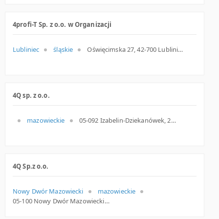
4profi-T Sp. z o.o. w Organizacji
Lubliniec
śląskie
Oświęcimska 27, 42-700 Lubliniec
4Q sp. z o.o.
mazowieckie
05-092 Izabelin-Dziekanówek, 2, mazowieckie
4Q Sp.z o.o.
Nowy Dwór Mazowiecki
mazowieckie
05-100 Nowy Dwór Mazowiecki, Leśna 2, woj. Mazowieckie, pow. Nowodworski, gm. Nowy Dwór Mazowiecki