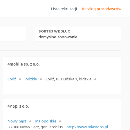
Lista rekrutacji
Katalog pracodawców
SORTUJ WEDŁUG
4mobile sp. z o.o.
Łódź
łódzkie
Łódź, ul. Duńska 1, łódzkie
4P Sp. z o.o.
Nowy Sącz
małopolskie
33-300 Nowy Sącz, gen. Kościuszki 7, woj. Małopolskie, pow. Nowy Sącz, gm. Nowy Sącz
http://www.miastons.pl