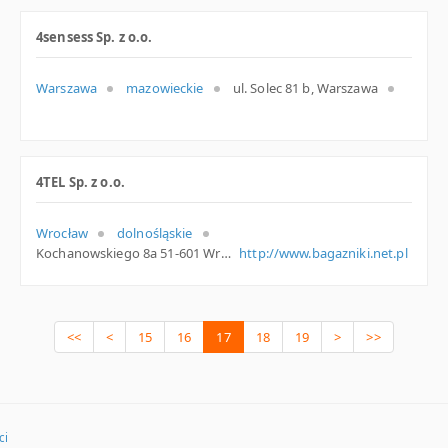
4sensess Sp. z o.o.
Warszawa
mazowieckie
ul. Solec 81 b, Warszawa
4TEL Sp. z o.o.
Wrocław
dolnośląskie
Kochanowskiego 8a 51-601 Wrocław Polska
http://www.bagazniki.net.pl
<<
<
15
16
17
18
19
>
>>
ci