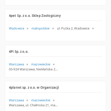
4pet Sp. z o.o. Sklep Zoologiczny
Wadowice
małopolskie
ul. Putka 2, Wadowice
4Pi Sp. z o.o.
Warszawa
mazowieckie
03-924 Warszawa, Niekłańska 27 lok. 5, woj. Mazowieckie, pow. Warszawa, gm. Warszawa
4planet sp. z o.o. w Organizacji
Warszawa
mazowieckie
Warszawa, ul. Chełmska 21, mazowieckie