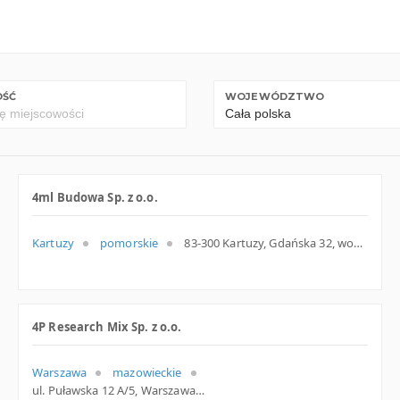
OŚĆ
WOJEWÓDZTWO
4ml Budowa Sp. z o.o.
Kartuzy
pomorskie
83-300 Kartuzy, Gdańska 32, woj. Pomorskie, pow. Kartuski, gm. Kartuzy
4P Research Mix Sp. z o.o.
Warszawa
mazowieckie
ul. Puławska 12 A/5, Warszawa