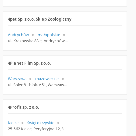
4pet Sp. z o.o. Sklep Zoologiczny
Andrychów
małopolskie
ul. Krakowska 83 e, Andrychów
4Planet Film Sp. z o.o.
Warszawa
mazowieckie
ul. Solec 81 blok. A51, Warszawa
4Profit sp. z o.o.
Kielce
świętokrzyskie
25-562 Kielce, Peryferyjna 12, świętokrzyskie