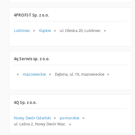
4PROFI-T Sp. z o.o.
Lubliniec
śląskie
ul. Oleska 20, Lubliniec
4q Serwis sp. z o.o.
mazowieckie
Dębina, ul. 19, mazowieckie
4Q Sp. z o.o.
Nowy Dwór Gdański
pomorskie
ul. Leśna 2, Nowy Dwór Maz.