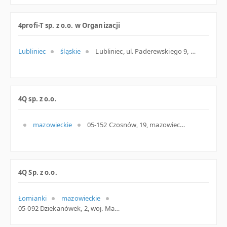
4profi-T sp. z o.o. w Organizacji
Lubliniec
śląskie
Lubliniec, ul. Paderewskiego 9, śląskie
4Q sp. z o.o.
mazowieckie
05-152 Czosnów, 19, mazowieckie
4Q Sp. z o.o.
Łomianki
mazowieckie
05-092 Dziekanówek, 2, woj. Mazowieckie, pow. Warszawski zachodni, gm. Łomianki