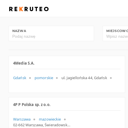
NAZWA
MIEJSCOW
4Media S.A.
Gdańsk
pomorskie
ul. Jagiellońska 44, Gdańsk
4P P Polska sp. z o.o.
Warszawa
mazowieckie
02-662 Warszawa, Świeradowska 44a, mazowieckie