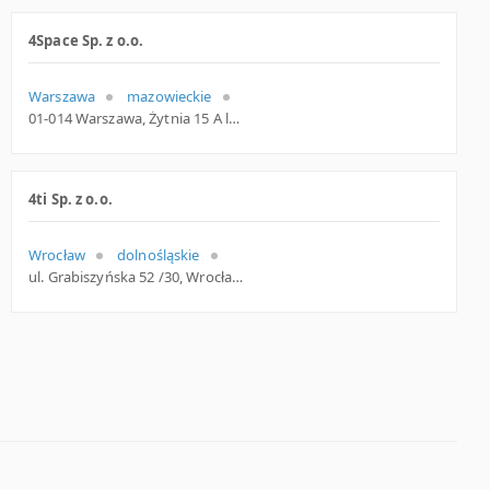
4Space Sp. z o.o.
Warszawa
mazowieckie
01-014 Warszawa, Żytnia 15 A lok. 13, woj. Mazowieckie, pow. Warszawa, gm. Warszawa
4ti Sp. z o.o.
Wrocław
dolnośląskie
ul. Grabiszyńska 52 /30, Wrocław