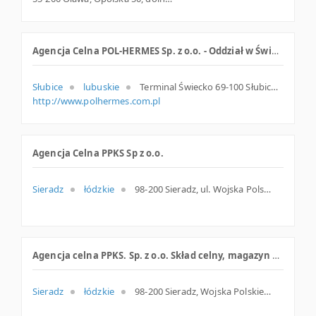
Agencja Celna POL-HERMES Sp. z o.o. - Oddział w Świecku
Słubice
lubuskie
Terminal Świecko 69-100 Słubice Polska
http://www.polhermes.com.pl
Agencja Celna PPKS Sp z o.o.
Sieradz
łódzkie
98-200 Sieradz, ul. Wojska Polskiego 63, łódzkie
Agencja celna PPKS. Sp. z o.o. Skład celny, magazyn celny, intrastat
Sieradz
łódzkie
98-200 Sieradz, Wojska Polskiego 63, woj. Łódzkie, pow. Sieradzki, gm. Sieradz