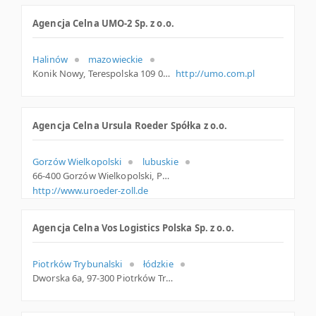
Agencja Celna UMO-2 Sp. z o.o.
Halinów
mazowieckie
Konik Nowy, Terespolska 109 05-074 Halinów Polska
http://umo.com.pl
Agencja Celna Ursula Roeder Spółka z o.o.
Gorzów Wielkopolski
lubuskie
66-400 Gorzów Wielkopolski, Podmiejska 17 A , lubuskie
http://www.uroeder-zoll.de
Agencja Celna Vos Logistics Polska Sp. z o.o.
Piotrków Trybunalski
łódzkie
Dworska 6a, 97-300 Piotrków Trybunalski, łódzkie