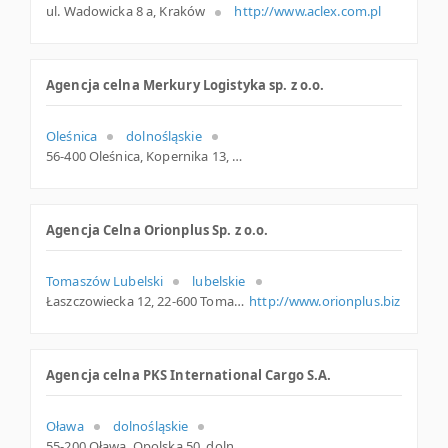
ul. Wadowicka 8 a, Kraków
http://www.aclex.com.pl
Agencja celna Merkury Logistyka sp. z o.o.
Oleśnica
dolnośląskie
56-400 Oleśnica, Kopernika 13, dolnośląskie
Agencja Celna Orionplus Sp. z o.o.
Tomaszów Lubelski
lubelskie
Łaszczowiecka 12, 22-600 Tomaszów Lubelski, lubelskie
http://www.orionplus.biz
Agencja celna PKS International Cargo S.A.
Oława
dolnośląskie
55-200 Oława, Opolska 50, dolnośląskie