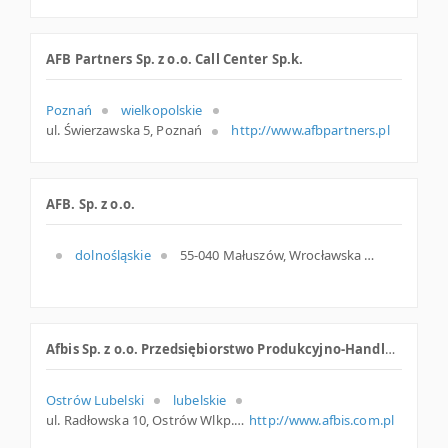
AFB Partners Sp. z o.o. Call Center Sp.k.
Poznań
wielkopolskie
ul. Świerzawska 5, Poznań
http://www.afbpartners.pl
AFB. Sp. z o.o.
dolnośląskie
55-040 Małuszów, Wrocławska 5a, woj. Dolnośląskie, pow. Wrocławski, gm. Kobierzyce
Afbis Sp. z o.o. Przedsiębiorstwo Produkcyjno-Handlowe
Ostrów Lubelski
lubelskie
ul. Radłowska 10, Ostrów Wlkp.
http://www.afbis.com.pl