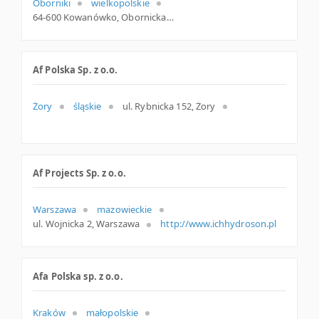
Oborniki
wielkopolskie
64-600 Kowanówko, Obornicka 2, woj. Wielkopolskie, pow. Obornicki, gm. Oborniki
Af Polska Sp. z o.o.
Żory
śląskie
ul. Rybnicka 152, Żory
Af Projects Sp. z o.o.
Warszawa
mazowieckie
ul. Wojnicka 2, Warszawa
http://www.ichhydroson.pl
Afa Polska sp. z o.o.
Kraków
małopolskie