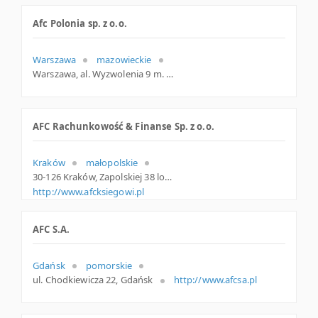
Afc Polonia sp. z o.o.
Warszawa
mazowieckie
Warszawa, al. Wyzwolenia 9 m. 150, mazowieckie
AFC Rachunkowość & Finanse Sp. z o.o.
Kraków
małopolskie
30-126 Kraków, Zapolskiej 38 lok. 214, woj. Małopolskie, pow. Kraków, gm. Kraków
http://www.afcksiegowi.pl
AFC S.A.
Gdańsk
pomorskie
ul. Chodkiewicza 22, Gdańsk
http://www.afcsa.pl