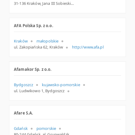
31-136 Kraków, Jana III Sobieskiego 5/9, małopolskie
AFA Polska Sp. z o.o.
Kraków
małopolskie
ul. Zakopiańska 62, Kraków
http://www.afa.pl
Afamakor Sp. z o.o.
Bydgoszcz
kujawsko-pomorskie
ul. Ludwikowo 1, Bydgoszcz
Afare S.A.
Gdańsk
pomorskie
80-244 Gdańsk, al. Grunwaldzka 212, woj. Pomorskie, pow. Gdańsk, gm. Gdańsk