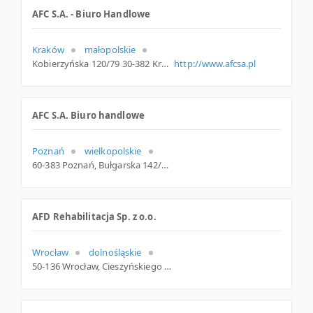
AFC S.A. - Biuro Handlowe
Kraków
małopolskie
Kobierzyńska 120/79 30-382 Kraków Polska
http://www.afcsa.pl
AFC S.A. Biuro handlowe
Poznań
wielkopolskie
60-383 Poznań, Bułgarska 142/2, woj. Wielkopolskie, pow. Poznań, gm. Poznań
AFD Rehabilitacja Sp. z o.o.
Wrocław
dolnośląskie
50-136 Wrocław, Cieszyńskiego 17-19, woj. Dolnośląskie, pow. Wrocław, gm. Wrocław