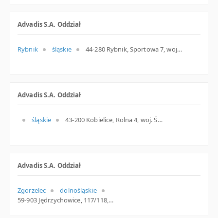
Advadis S.A. Oddział
Rybnik
śląskie
44-280 Rybnik, Sportowa 7, woj. Śląskie, pow. Rybnik, gm. Rybnik
Advadis S.A. Oddział
śląskie
43-200 Kobielice, Rolna 4, woj. Śląskie, pow. Pszczyński, gm. Suszec
Advadis S.A. Oddział
Zgorzelec
dolnośląskie
59-903 Jędrzychowice, 117/118, woj. Dolnośląskie, pow. Zgorzelecki, gm. Zgorzelec