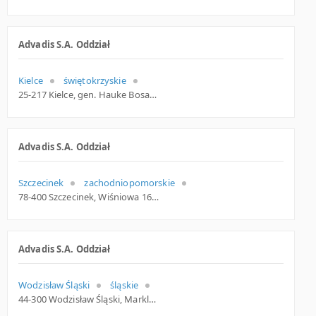
Advadis S.A. Oddział
Kielce
świętokrzyskie
25-217 Kielce, gen. Hauke Bosaka 11, woj. Świętokrzyskie, pow. Kielce, gm. Kielce
Advadis S.A. Oddział
Szczecinek
zachodniopomorskie
78-400 Szczecinek, Wiśniowa 16, woj. Zachodniopomorskie, pow. Szczecinecki, gm. Szczecinek
Advadis S.A. Oddział
Wodzisław Śląski
śląskie
44-300 Wodzisław Śląski, Marklowicka 17, woj. Śląskie, pow. Wodzisławski, gm. Wodzisław Śląski