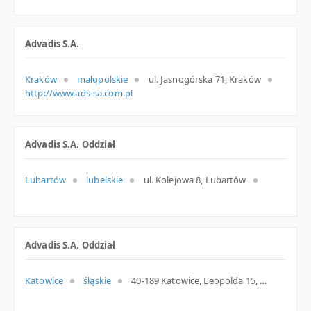
Advadis S.A.
Kraków
małopolskie
ul. Jasnogórska 71, Kraków
http://www.ads-sa.com.pl
Advadis S.A. Oddział
Lubartów
lubelskie
ul. Kolejowa 8, Lubartów
Advadis S.A. Oddział
Katowice
śląskie
40-189 Katowice, Leopolda 15, woj. Śląskie, pow. Katowice, gm. Katowice