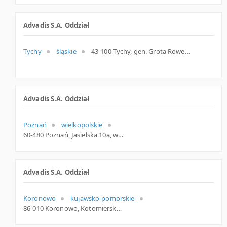
Advadis S.A. Oddział
Tychy
śląskie
43-100 Tychy, gen. Grota Roweckiego 2a, woj. Śląskie, pow. Tychy, gm. Tychy
Advadis S.A. Oddział
Poznań
wielkopolskie
60-480 Poznań, Jasielska 10a, woj. Wielkopolskie, pow. Poznań, gm. Poznań
Advadis S.A. Oddział
Koronowo
kujawsko-pomorskie
86-010 Koronowo, Kotomierska 7, woj. Kujawsko-pomorskie, pow. Bydgoski, gm. Koronowo