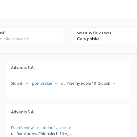
OŚĆ
WOJEWÓDZTWO
Advadis S.A.
Słupsk
pomorskie
ul. Przemysłowa 10, Słupsk
Advadis S.A.
Dzierżoniów
dolnośląskie
ul. Batalionów Chłopskich 19 e, Dzierżoniów