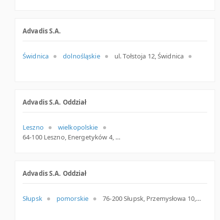
Advadis S.A.
Świdnica
dolnośląskie
ul. Tołstoja 12, Świdnica
Advadis S.A. Oddział
Leszno
wielkopolskie
64-100 Leszno, Energetyków 4, woj. Wielkopolskie, pow. Leszno, gm. Leszno
Advadis S.A. Oddział
Słupsk
pomorskie
76-200 Słupsk, Przemysłowa 10, woj. Pomorskie, pow. Słupsk, gm. Słupsk