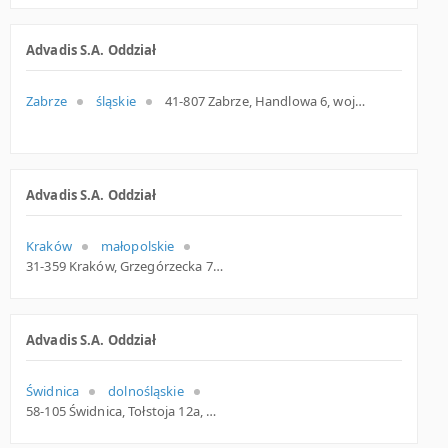
Advadis S.A. Oddział
Zabrze
śląskie
41-807 Zabrze, Handlowa 6, woj. Śląskie, pow. Zabrze, gm. Zabrze
Advadis S.A. Oddział
Kraków
małopolskie
31-359 Kraków, Grzegórzecka 79, woj. Małopolskie, pow. Kraków, gm. Kraków
Advadis S.A. Oddział
Świdnica
dolnośląskie
58-105 Świdnica, Tołstoja 12a, woj. Dolnośląskie, pow. Świdnicki, gm. Świdnica