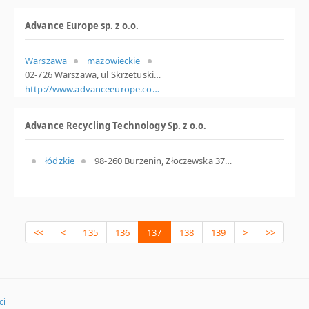
Advance Europe sp. z o.o.
Warszawa
mazowieckie
02-726 Warszawa, ul Skrzetuskiego 30, mazowieckie
http://www.advanceeurope.com.pl
Advance Recycling Technology Sp. z o.o.
łódzkie
98-260 Burzenin, Złoczewska 37, woj. Łódzkie, pow. Sieradzki, gm. Burzenin
<<
<
135
136
137
138
139
>
>>
ci