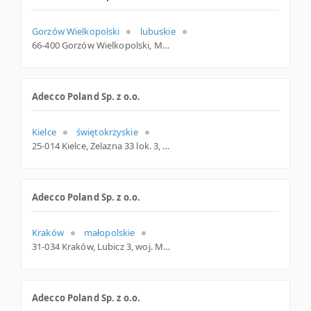
Gorzów Wielkopolski
lubuskie
66-400 Gorzów Wielkopolski, Mostowa 12, woj. Lubuskie, pow. Gorzów Wielkopolski, gm. Gorzów Wielkopolski
Adecco Poland Sp. z o.o.
Kielce
świętokrzyskie
25-014 Kielce, Żelazna 33 lok. 3, woj. Świętokrzyskie, pow. Kielce, gm. Kielce
Adecco Poland Sp. z o.o.
Kraków
małopolskie
31-034 Kraków, Lubicz 3, woj. Małopolskie, pow. Kraków, gm. Kraków
Adecco Poland Sp. z o.o.