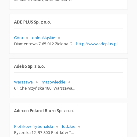
ADE PLUS Sp. z o.o.
Góra
dolnośląskie
Diamentowa 7 65-012 Zielona Góra Polska
http://www.adeplus.pl
Adebo Sp. z o.o.
Warszawa
mazowieckie
ul. Chełmżyńska 180, Warszawa
Adecco Poland Biuro Sp. z o.o.
Piotrków Trybunalski
łódzkie
Rycerska 12, 97-300 Piotrków Trybunalski, łódzkie